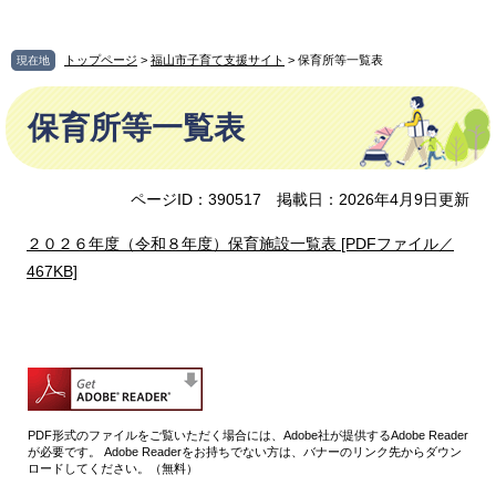
ペ
メ
ー
ニ
ジ
ュ
トップページ
>
福山市子育て支援サイト
> 保育所等一覧表
現在地
の
ー
本
先
を
保育所等一覧表
文
頭
飛
で
ば
す
し
。
て
ページID：390517
掲載日：2026年4月9日更新
本
文
２０２６年度（令和８年度）保育施設一覧表 [PDFファイル／
へ
467KB]
PDF形式のファイルをご覧いただく場合には、Adobe社が提供するAdobe Reader
が必要です。
Adobe Readerをお持ちでない方は、バナーのリンク先からダウン
ロードしてください。（無料）