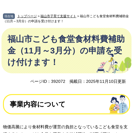
ペ
メ
ー
ニ
ジ
ュ
トップページ
>
福山市子育て支援サイト
> 福山市こども食堂食材料費補助金
現在地
の
ー
（11月～3月分）の申請を受け付けます！
先
を
本
頭
飛
福山市こども食堂食材料費補助
文
で
ば
す
し
金（11月～3月分）の申請を受
。
て
本
け付けます！
文
へ
ページID：392072
掲載日：2025年11月10日更新
事業内容について
物価高騰により食材料費が運営の負担となっているこども食堂を支