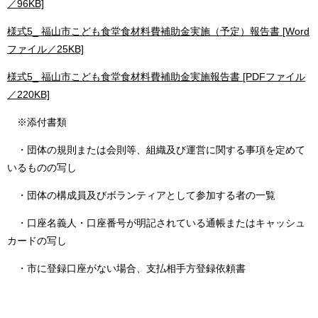
／96KB]
様式5_ 福山市こども食堂食材料費補助金実施（予定）報告書 [Word
ファイル／25KB]
様式5_ 福山市こども食堂食材料費補助金実施報告書 [PDFファイル
／220KB]
※添付書類
・団体の規則または会則等、組織及び運営に関する事項を定めて
いるものの写し
・団体の構成員及びボランティアとして参加する者の一覧
・口座名義人・口座番号が明記されている通帳またはキャッシュ
カードの写し
・市に登録口座がない場合、支払相手方登録依頼書