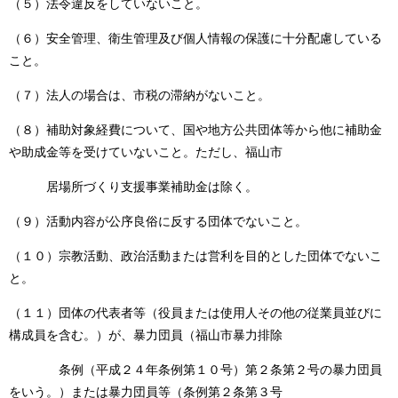
（５）法令違反をしていないこと。
（６）安全管理、衛生管理及び個人情報の保護に十分配慮している
こと。
（７）法人の場合は、市税の滞納がないこと。
（８）補助対象経費について、国や地方公共団体等から他に補助金
や助成金等を受けていないこと。ただし、福山市
居場所づくり支援事業補助金は除く。
（９）活動内容が公序良俗に反する団体でないこと。
（１０）宗教活動、政治活動または営利を目的とした団体でないこ
と。
（１１）団体の代表者等（役員または使用人その他の従業員並びに
構成員を含む。）が、暴力団員（福山市暴力排除
条例（平成２４年条例第１０号）第２条第２号の暴力団員
をいう。）または暴力団員等（条例第２条第３号