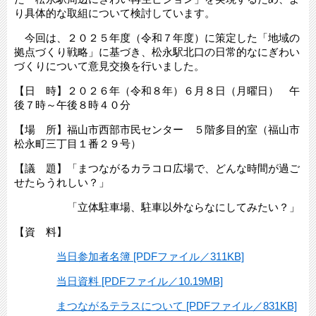
り具体的な取組について検討しています。
今回は、２０２５年度（令和７年度）に策定した「地域の
拠点づくり戦略」に基づき、松永駅北口の日常的なにぎわい
づくりについて意見交換を行いました。
【日 時】２０２６年（令和８年）６月８日（月曜日） 午
後７時～午後８時４０分
【場 所】福山市西部市民センター ５階多目的室（福山市
松永町三丁目１番２９号）
【議 題】「まつながるカラコロ広場で、どんな時間が過ご
せたらうれしい？」
「立体駐車場、駐車以外ならなにしてみたい？」
【資 料】
当日参加者名簿 [PDFファイル／311KB]
当日資料 [PDFファイル／10.19MB]
まつながるテラスについて [PDFファイル／831KB]