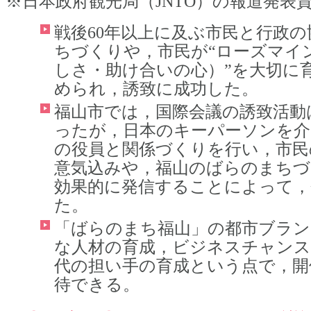
※日本政府観光局（JNTO）の報道発表
戦後60年以上に及ぶ市民と行政
ちづくりや，市民が“ローズマイ
しさ・助け合いの心）”を大切に
められ，誘致に成功した。
福山市では，国際会議の誘致活動
ったが，日本のキーパーソンを介
の役員と関係づくりを行い，市民
意気込みや，福山のばらのまちづ
効果的に発信することによって，
た。
「ばらのまち福山」の都市ブラン
な人材の育成，ビジネスチャンス
代の担い手の育成という点で，開
待できる。