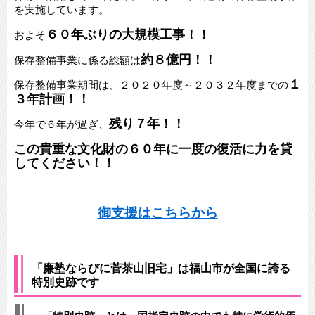
を実施しています。
６０年ぶりの大規模工事！！
およそ
約８億円！！
保存整備事業に係る総額は
１
保存整備事業期間は、
２０２０年度～２０３２年度までの
３年計画！！
残り７年！！
今年で６年が過ぎ、
この貴重な文化財の６０年に一度の復活に力を貸
してください！！
御支援はこちらから
「廉塾ならびに菅茶山旧宅」は福山市が全国に誇る
特別史跡です