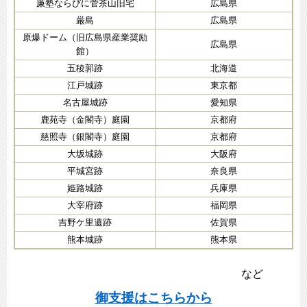
廉塾ならびに菅茶山旧宅
広島県
厳島
広島県
原爆ドーム（旧広島県産業奨励
広島県
館）
五稜郭跡
北海道
江戸城跡
東京都
名古屋城跡
愛知県
鹿苑寺（金閣寺）庭園
京都府
慈照寺（銀閣寺）庭園
京都府
大坂城跡
大阪府
平城宮跡
奈良県
姫路城跡
兵庫県
大宰府跡
福岡県
吉野ケ里遺跡
佐賀県
熊本城跡
熊本県
など
御支援はこちらから