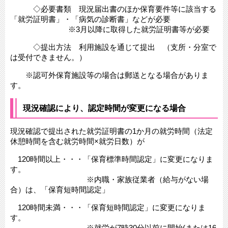
◇必要書類 現況届出書のほか保育要件等に該当する
「就労証明書」・「病気の診断書」などが必要
※3月以降に取得した就労証明書等が必要
◇提出方法 利用施設を通じて提出 （支所・分室で
は受付できません。）
※認可外保育施設等の場合は郵送となる場合がありま
す。
現況確認により、認定時間が変更になる場合
現況確認で提出された就労証明書の1か月の就労時間（法定
休憩時間を含む就労時間×就労日数）が
120時間以上・・・「保育標準時間認定」に変更になりま
す。
※内職・家族従業者（給与がない場
合）は、「保育短時間認定」
120時間未満・・・「保育短時間認定」に変更になりま
す。
※就労が7時30分以前に開始(または16