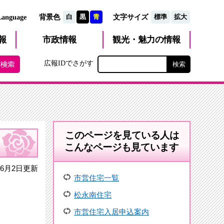
文字サイズ
Language
背景色
白
黒
青
標準
拡大
観光・魅力
市政
情報
報
の情報
広報IDでさがす
このページを見ている人は
こんなページも見ています
6月2日更新
市営住宅一覧
松永南住宅
市営住宅入居申込案内