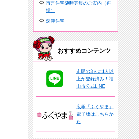
市営住宅随時募集のご案内（再
掲）
深津住宅
おすすめコンテンツ
市民の3人に1人以
上が登録済み！福
山市公式LINE
広報「ふくやま」
電子版はこちらか
ら