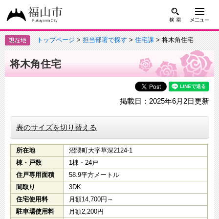
トップページ
>
担当部署で探す
>
住宅課
> 将木角住宅
将木角住宅
掲載日：2025年6月2日更新
表のサイズを切り替える
所在地
沼隈町大字草深2124-1
棟・戸数
1棟・24戸
住戸専用面積
58.9平方メートル
間取り
3DK
住宅使用料
月額14,700円～
駐車場使用料
月額2,200円