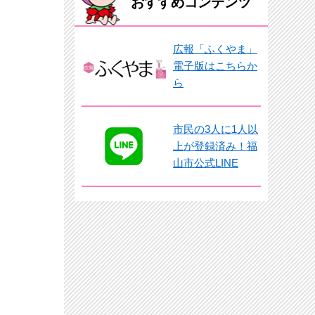
おすすめコンテンツ
広報「ふくやま」
電子版はこちらか
ら
市民の3人に1人以
上が登録済み！福
山市公式LINE