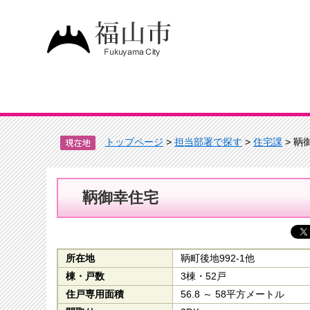
トップページ
>
担当部署で探す
>
住宅課
> 鞆
鞆御幸住宅
所在地
鞆町後地992-1他
棟・戸数
3棟・52戸
住戸専用面積
56.8 ～ 58平方メートル