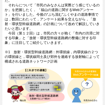
た。
それらについて「市民のみなさんは実際どう感じているの
か」を把握したく， 「福山の道路に関するWebアンケー
ト」を行いました。今後の“ぶち混む”ふくやまの道路事情で
は，数回にわたって，アンケート結果を交えながら，「放
射・環状型幹線道路網」の計画について改めて解説していき
たいと思います。
今回（第１２回）は，市民の方々が抱く「市内の渋滞に対
する印象」と「放射・環状型幹線道路網の整備に対する印
象」に注目してご紹介していきます。
※1 放射・環状型幹線道路網：外環状線，内環状線の２つ
の環状線と，環状線同士及び郊外を連絡する放射軸によって
構成される道路ネットワーク計画