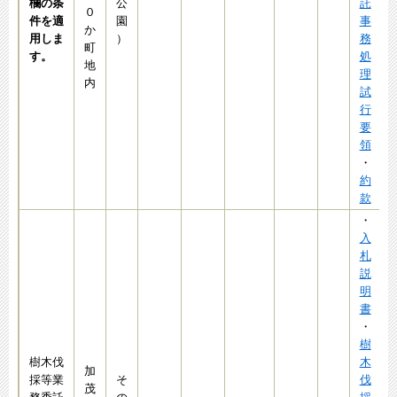
欄の条
公
託
０
件を適
園
事
か
用しま
）
務
町
す。
処
地
理
内
試
行
要
領
・
約
款
・
入
札
説
明
書
・
樹
樹木伐
木
加
採等業
そ
伐
茂