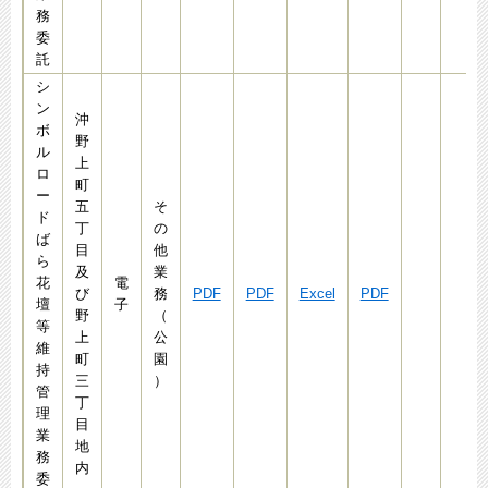
務
委
託
シ
ン
沖
ボ
野
ル
上
ロ
町
ー
五
そ
ド
丁
の
ば
目
他
ら
及
業
花
電
び
務
PDF
PDF
Excel
PDF
壇
子
野
（
等
上
公
維
町
園
持
三
）
管
丁
理
目
業
地
務
内
委