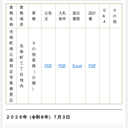
業
業
Ｑ
そ
務
務
業
公告
入札
提出
設計
&
の
名
場
種
文
条件
書類
書
Ａ
他
称
所
光
南
町
そ
光
南
の
南
公
他
町
園
業
三
剪
務
PDF
PDF
Excel
PDF
丁
定
（
目
等
公
地
業
園
内
務
）
委
託
２０２６年（令和８年）７月３
日​​​​​​