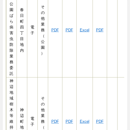
公
そ
園
春
の
ば
日
他
ら
町
業
病
四
電
務
PDF
PDF
Excel
PDF
害
丁
子
（
虫
目
公
防
地
園
除
内
）
業
務
委
託
神
辺
地
域
そ
樹
の
木
神
他
等
辺
業
電
維
町
務
PDF
PDF
Excel
PDF
子
持
地
（