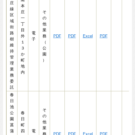
庄
本
線
庄
そ
区
一
の
域
丁
他
街
目
業
路
電
外
務
PDF
PDF
Excel
PDF
樹
子
１
（
維
３
公
持
か
園
管
町
）
理
地
業
内
務
委
託
春
日
池
そ
公
春
の
園
日
他
菖
町
業
蒲
四
電
務
PDF
PDF
Excel
PDF