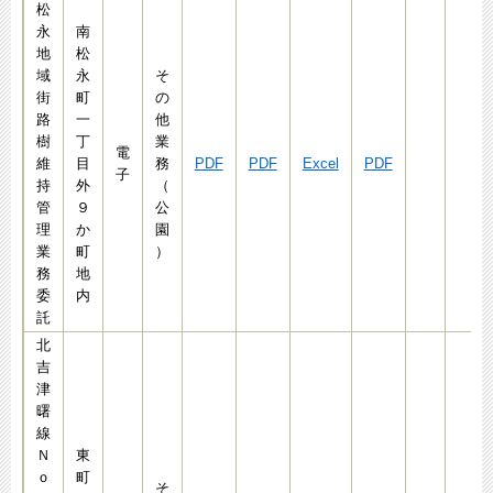
松
永
南
地
松
域
永
そ
街
町
の
路
一
他
樹
丁
業
電
維
目
務
PDF
PDF
Excel
PDF
子
持
外
（
管
９
公
理
か
園
業
町
）
務
地
委
内
託
北
吉
津
曙
線
Ｎ
東
ｏ
町
そ