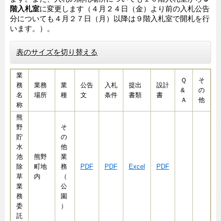
階入札室
に変更します（４月２４日（金）より前の入札公告
分についても４月２７日（月）以降は９階入札室で開札を行
います。）。​
表のサイズを切り替える
業
Ｑ
そ
務
業務
業
公告
入札
提出
設計
&
の
名
場所
種
文
条件
書類
書
Ａ
他
称
熊
野
そ
貯
の
水
他
池
熊野
業
除
町地
務
PDF
PDF
Excel
PDF
草
内
（
業
公
務
園
委
）
託