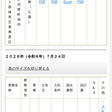
１
務
PDF
PDF
Excel
PDF
沼
路
（
隈
線
公
町
剪
園
地
定
）
内
業
務
委
託
２０２６年（令和８年）７月２４
日​​​​​​​​
表のサイズを切り替える
業
Ｑ
そ
業務名
務
業
公告
入札
提出
設計
&
の
称
場
種
文
条件
書類
書
Ａ
他
所
・
入
札