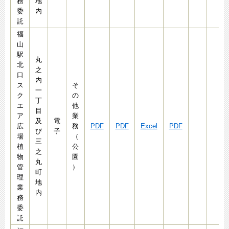
務
地
委
内
託
福
山
駅
丸
北
之
口
内
ス
そ
一
ク
の
丁
エ
他
目
ア
業
及
電
広
務
PDF
PDF
Excel
PDF
び
子
場
（
三
植
公
之
物
園
丸
管
）
町
理
地
業
内
務
委
託