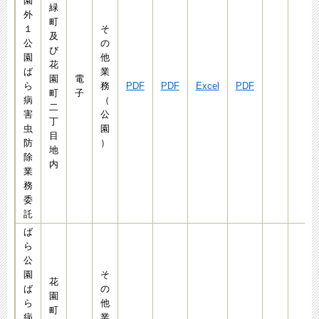
園
緑
外
町
１
そ
及
公
の
び
園
他
花
ば
業
園
電
ら
務
PDF
PDF
Excel
PDF
町
子
病
（
二
害
公
丁
虫
園
目
防
）
地
除
内
業
務
委
託
ば
ら
公
園
そ
花
ば
の
園
ら
他
町
病
業