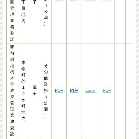
園
丁
子
（
管
目
公
理
地
園
業
内
）
務
委
託
駅
前
緑
東
地
そ
桜
樹
の
町
木
他
外
等
業
１
電
維
務
PDF
PDF
Excel
PDF
２
子
持
（
か
管
公
町
理
園
地
業
）
内
務
委
託