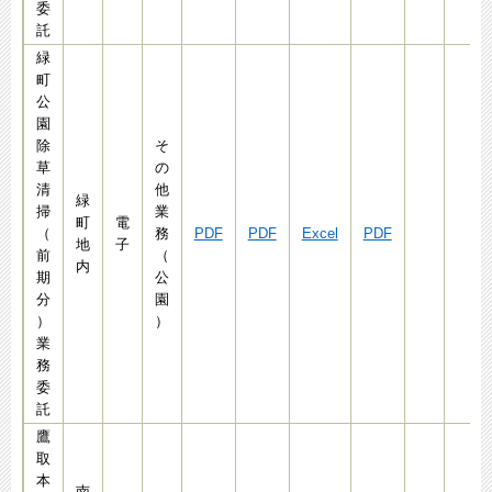
委
託
緑
町
公
園
除
そ
草
の
清
他
緑
掃
業
町
電
（
務
PDF
PDF
Excel
PDF
地
子
前
（
内
期
公
分
園
）
）
業
務
委
託
鷹
取
本
南