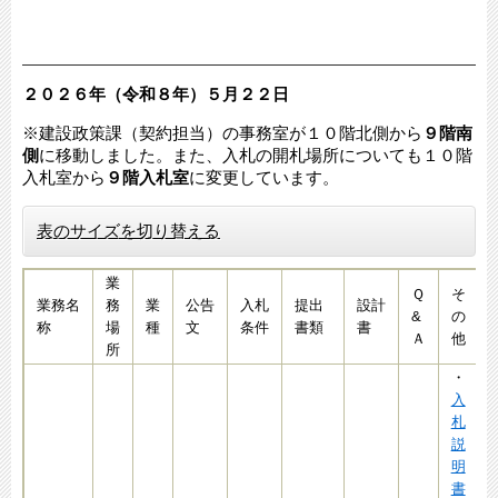
２０２６年（令和８年）５月２２
日​​​
※建設政策課（契約担当）の事務室が１０階北側から
９階南
側
に移動しました。また、入札の開札場所についても１０階
入札室から
９階入札室
に変更しています。​
表のサイズを切り替える
業
Ｑ
そ
業務名
務
業
公告
入札
提出
設計
&
の
称
場
種
文
条件
書類
書
Ａ
他
所
・
入
札
説
明
書