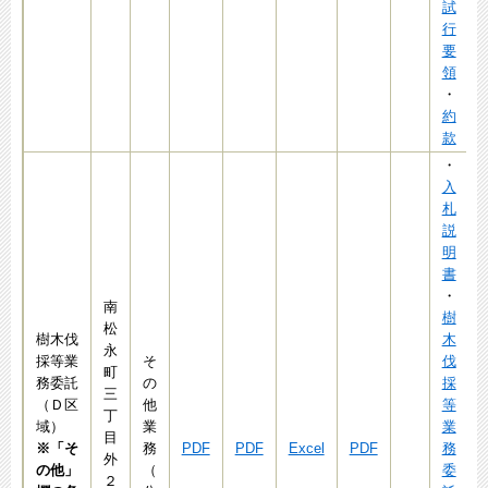
試
行
要
領
・
約
款
・
入
札
説
明
書
・
南
樹
松
樹木伐
木
永
採等業
そ
伐
町
務委託
の
採
三
（Ｄ区
他
等
丁
域）
業
業
目
※「そ
務
PDF
PDF
Excel
PDF
務
外
の他」
（
委
２