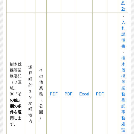
約
款
・
入
札
説
明
書
・
樹
樹木伐
木
瀬
採等業
そ
伐
戸
務委託
の
採
町
（Ｃ区
他
等
外
域）
業
業
１
※「そ
務
PDF
PDF
Excel
PDF
務
９
の他」
（
委
か
欄の条
公
託
町
件を適
園
事
地
用しま
）
務
内
す。
処
理