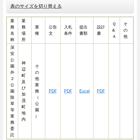
表のサイズを切り替える
業
業
Ｑ
そ
務
務
業
公告
入札
提出
設計
&
の
名
場
種
文
条件
書類
書
Ａ
他
称
所
深
安
公
神
園
そ
辺
外
の
町
２
他
及
公
業
び
園
務
PDF
PDF
Excel
PDF
加
除
（
茂
草
公
町
等
園
地
業
）
内
務
委
託