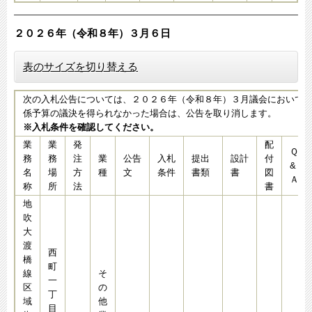
２０２６年（令和８年）３月６
日​​
表のサイズを切り替える
次の入札公告については、２０２６年（令和８年）３月議会において
係予算の議決を得られなかった場合は、公告を取り消します。
※入札条件を確認してください。
業
業
発
配
Ｑ
務
務
注
業
公告
入札
提出
設計
付
&
名
場
方
種
文
条件
書類
書
図
Ａ
称
所
法
書
地
吹
大
渡
西
橋
町
線
そ
一
区
の
丁
域
他
目