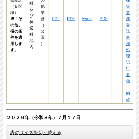
務委託
の
採
町
（Ｅ区
他
等
及
域）
業
業
び
※「そ
務
PDF
PDF
Excel
PDF
務
神
の他」
（
委
辺
欄の条
公
託
町
件を適
園
事
地
用しま
）
務
内
す。
処
理
試
行
要
領
・
約
款
２０２６年（令和８年）７月１７
日​​​​​​​
表のサイズを切り替える