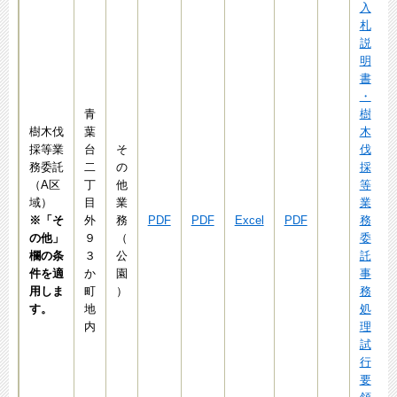
入
札
説
明
書
・
青
樹
樹木伐
葉
木
採等業
台
そ
伐
務委託
二
の
採
（A区
丁
他
等
域）
目
業
業
※「そ
外
務
PDF
PDF
Excel
PDF
務
の他」
９
（
委
欄の条
３
公
託
件を適
か
園
事
用しま
町
）
務
す。
地
処
内
理
試
行
要