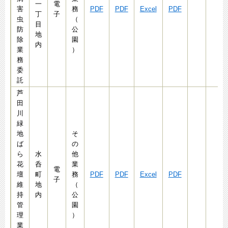
一
電
害
務
PDF
PDF
Excel
PDF
丁
子
虫
（
目
防
公
地
除
園
内
業
）
務
委
託
芦
田
川
緑
地
そ
ば
の
ら
水
他
花
呑
業
電
壇
町
務
PDF
PDF
Excel
PDF
子
維
地
（
持
内
公
管
園
理
）
業