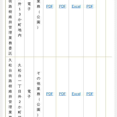
街
業
外
電
路
務
PDF
PDF
Excel
PDF
１
子
樹
（
３
維
公
か
持
園
町
管
）
地
理
内
業
務
委
託
久
松
久
台
松
そ
街
台
の
路
一
他
樹
丁
業
維
目
電
務
PDF
PDF
Excel
PDF
持
外
子
（
管
２
公
理
か
園
業
町
）