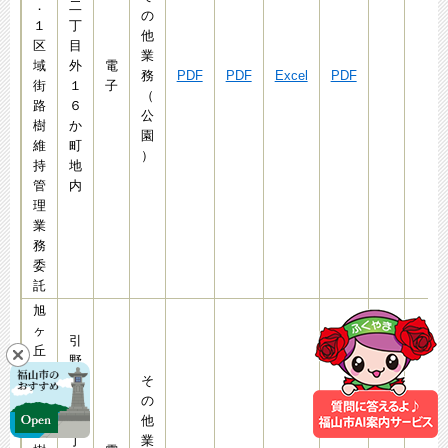
．
二
の
１
丁
他
区
目
業
域
外
電
務
PDF
PDF
Excel
PDF
街
１
子
（
路
６
公
樹
か
園
維
町
）
持
地
管
内
理
業
務
委
託
旭
ヶ
引
丘
野
団
町
そ
地
南
の
街
二
他
路
丁
業