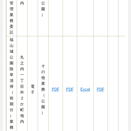
管
内
公
理
園
業
）
務
委
託
福
山
城
公
丸
園
之
そ
除
内
の
草
一
他
清
丁
業
掃
目
電
務
PDF
PDF
Excel
PDF
（
外
子
（
前
２
公
期
か
園
分
町
）
）
地
業
内
務