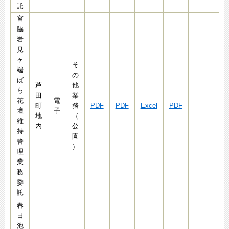
託
宮
脇
岩
見
ヶ
そ
端
の
ば
芦
他
ら
田
業
花
電
町
務
PDF
PDF
Excel
PDF
壇
子
地
（
維
内
公
持
園
管
）
理
業
務
委
託
春
日
池