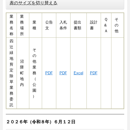
表のサイズを切り替える
業
業
Ｑ
そ
務
務
業
公告
入札
提出
設計
&
の
名
場
種
文
条件
書類
書
Ａ
他
称
所
四
辻
そ
緑
の
地
沼
他
剪
隈
業
定
町
務
PDF
PDF
Excel
PDF
除
地
（
草
内
公
業
園
務
）
委
託
２０２６年（令和８年）６月１２
日​​​​​