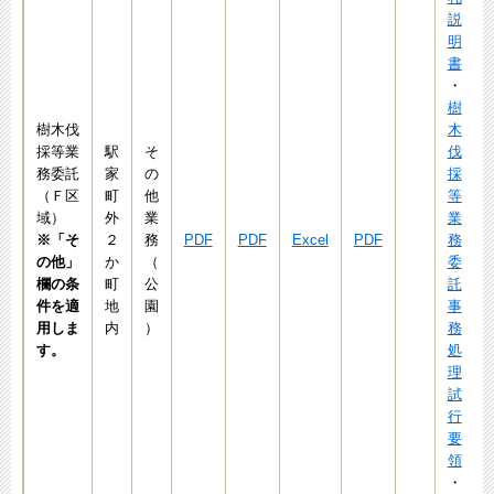
説
明
書
・
樹
樹木伐
木
採等業
駅
そ
伐
務委託
家
の
採
（Ｆ区
町
他
等
域）
外
業
業
※「そ
２
務
PDF
PDF
Excel
PDF
務
の他」
か
（
委
欄の条
町
公
託
件を適
地
園
事
用しま
内
）
務
す。
処
理
試
行
要
領
・