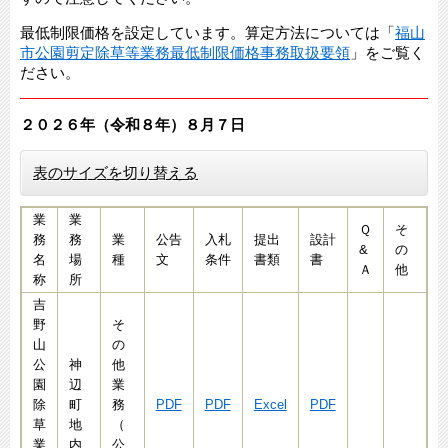
最低制限価格を設定しています。算定方法については「
福山
市公園剪定除草等業務最低制限価格事務取扱要領
」をご覧く
ださい。
２０２６年（令和８年）８月７
日​​​​​​​​​​
表のサイズを切り替える
業
業
Ｑ
そ
務
務
業
公告
入札
提出
設計
&
の
名
場
種
文
条件
書類
書
Ａ
他
称
所
吉
野
そ
山
の
公
神
他
園
辺
業
除
町
務
PDF
PDF
Excel
PDF
草
地
（
業
内
公