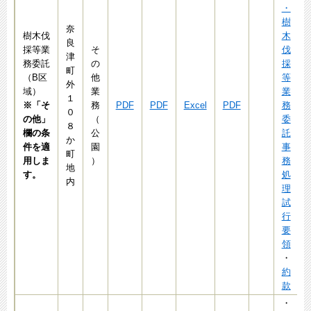
・
樹
奈
樹木伐
木
良
採等業
そ
伐
津
務委託
の
採
町
（B区
他
等
外
域）
業
業
１
※「そ
務
PDF
PDF
Excel
PDF
務
０
の他」
（
委
８
欄の条
公
託
か
件を適
園
事
町
用しま
）
務
地
す。
処
内
理
試
行
要
領
・
約
款
・