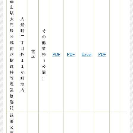
福
山
駅
大
入
門
船
線
町
そ
区
二
の
域
丁
他
街
目
業
電
路
外
務
PDF
PDF
Excel
PDF
子
樹
１
（
維
１
公
持
か
園
管
町
）
理
地
業
内
務
委
託
緑
町
公