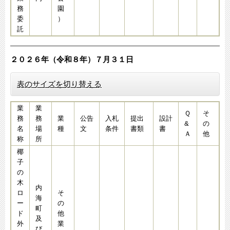
務
園
委
）
託
２０２６年（令和８年）７月３１
日​​​​​​​​​
表のサイズを切り替える
業
業
Ｑ
そ
務
務
業
公告
入札
提出
設計
&
の
名
場
種
文
条件
書類
書
Ａ
他
称
所
椰
子
の
木
内
ロ
そ
海
ー
の
町
ド
他
及
外
業
び