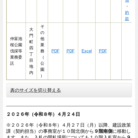
領
・
約
款
そ
大
の
門
仲富池
他
町
桜公園
業
四
伐採等
務
PDF
PDF
Excel
PDF
丁
業務委
（
目
託
公
地
園
内
）
表のサイズを切り替える
２０２６年（令和８年）４月２４
日​​​
※２０２６年（令和８年）４月２７日（月）以降、建設政策
課（契約担当）の事務室が１０階北側から
９階南側
に移動し
ます。また、入札の開札場所についても１０階入札室から
９