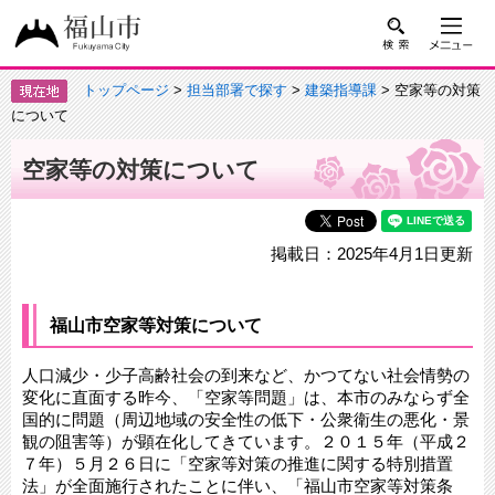
トップページ
>
担当部署で探す
>
建築指導課
> 空家等の対策
について
空家等の対策について
掲載日：2025年4月1日更新
福山市空家等対策について
人口減少・少子高齢社会の到来など、かつてない社会情勢の
変化に直面する昨今、「空家等問題」は、本市のみならず全
国的に問題（周辺地域の安全性の低下・公衆衛生の悪化・景
観の阻害等）が顕在化してきています。２０１５年（平成２
７年）５月２６日に「空家等対策の推進に関する特別措置
法」が全面施行されたことに伴い、「福山市空家等対策条