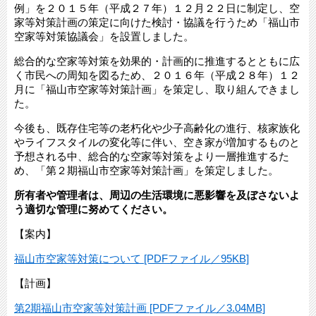
例」を２０１５年（平成２７年）１２月２２日に制定し、空
家等対策計画の策定に向けた検討・協議を行うため「福山市
空家等対策協議会」を設置しました。
総合的な空家等対策を効果的・計画的に推進するとともに広
く市民への周知を図るため、２０１６年（平成２８年）１２
月に「福山市空家等対策計画」を策定し、取り組んできまし
た。
今後も、既存住宅等の老朽化や少子高齢化の進行、核家族化
やライフスタイルの変化等に伴い、空き家が増加するものと
予想される中、総合的な空家等対策をより一層推進するた
め、「第２期福山市空家等対策計画」を策定しました。
所有者や管理者は、
周辺の生活環境に悪影響を及ぼさないよ
う適切な管理に努めてください。
【案内】
福山市空家等対策について [PDFファイル／95KB]
【計画】
第2期福山市空家等対策計画 [PDFファイル／3.04MB]