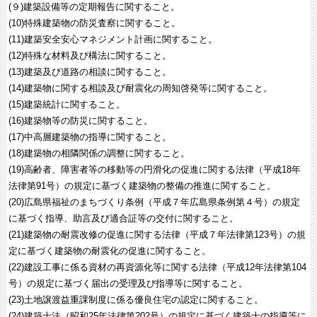
(９)建築設備等の定期報告に関すること。
(10)特殊建築物の防災査察に関すること。
(11)建築安全安心マネジメント計画に関すること。
(12)特殊な材料及び構法に関すること。
(13)建築及び道路の相談に関すること。
(14)建築物に関する相談及び耐震化の周知啓発等に関すること。
(15)建築統計に関すること。
(16)建築物等の防災に関すること。
(17)中高層建築物の指導に関すること。
(18)建築物の相隣関係の調整に関すること。
(19)高齢者、障害者等の移動等の円滑化の促進に関する法律（平成18年
法律第91号）の規定に基づく建築物の整備の推進に関すること。
(20)広島県福祉のまちづくり条例（平成７年広島県条例第４号）の規定
に基づく指導、助言及び適合証等の交付に関すること。
(21)建築物の耐震改修の促進に関する法律（平成７年法律第123号）の規
定に基づく建築物の耐震化の促進に関すること。
(22)建設工事に係る資材の再資源化等に関する法律（平成12年法律第104
号）の規定に基づく届出の受理及び指導等に関すること。
(23)土地譲渡益重課制度に係る優良住宅の認定に関すること。
(24)建築士法（昭和25年法律第202号）の規定に基づく建築士の指導等に