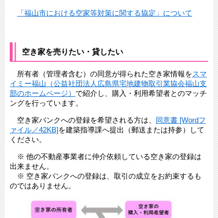
「福山市における空家等対策に関する協定」について
空き家を売りたい・貸したい
所有者（管理者含む）の同意が得られた空き家情報を
スマ
イミー福山（公益社団法人広島県宅地建物取引業協会福山支
部のホームページ）
で紹介し、購入・利用希望者とのマッチ
ングを行っています。
空き家バンクへの登録を希望される方は、
同意書 [Wordフ
ァイル／42KB]
を建築指導課へ提出（郵送または持参）して
ください。
※ 他の不動産事業者に仲介依頼している空き家の登録は
出来ません。
※ 空き家バンクへの登録は、取引の成立をお約束するも
のではありません。