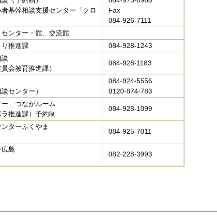
相談（予約制）
084-973-0968
い者基幹相談支援センター「クロ
Fax
084-926-7111
ィセンター・館、交流館
くり推進課
084-928-1243
相談
084-928-1183
委員会教育推進課）
084-924-5556
相談センター）
0120-874-783
ター つながルーム
084-928-1099
ボラ推進課）予約制
センターふくやま
084-925-7011
）
ン広島
082-228-3993
）