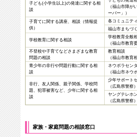
子どもの発達
子ども(小学生以上)の発達に関する相
（福山市障が
談
ーバー」）
各コミュニテ
子育てに関する講座、相談（情報提
供）
福山市まちづ
学校教育全般
学校教育に関する相談
（福山市教育
不登校や子育てなどさまざまな教育
教育相談
問題の相談
（福山市教育
青少年の非行や問題行動に関する相
ネウボラセン
談
（福山市ネウ
少年サポート
非行、友人関係、親子関係、学校問
（広島県警察
題、犯罪被害など、少年に関する相
ヤングテレホ
談
（広島県警察
家族・家庭問題
の相談窓口