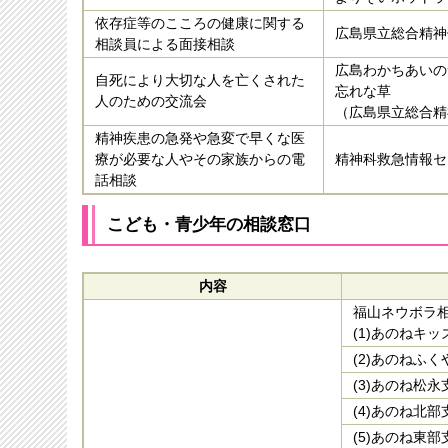
依存症等のこころの健康に関する
広島県立総合精神
相談員による面接相談
広島わかちあいの
自死により大切な人を亡くされた
忘れな草
人のための交流会
（広島県立総合精
精神疾患の急発や急変で早くな医
療が必要な人やその家族からの電
精神科救急情報セ
話相談
こども・青少年
の相談窓口
内容
福山ネウボラ
(1)あのねキッ
(2)あのねふく
(3)あのね松永
(4)あのね北部
(5)あのね東部