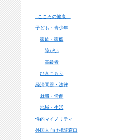
こころの健康
子ども・青少年
家族・家庭
障がい
高齢者
ひきこもり
経済問題・法律
就職・労働
地域・生活
性的マイノリティ
外国人向け相談窓口