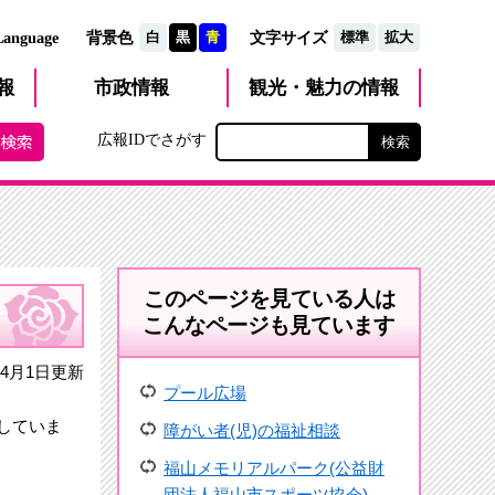
文字サイズ
Language
背景色
白
黒
青
標準
拡大
観光・魅力
市政
情報
報
の情報
広報IDでさがす
このページを見ている人は
こんなページも見ています
4月1日更新
プール広場
していま
障がい者(児)の福祉相談
福山メモリアルパーク(公益財
団法人福山市スポーツ協会)