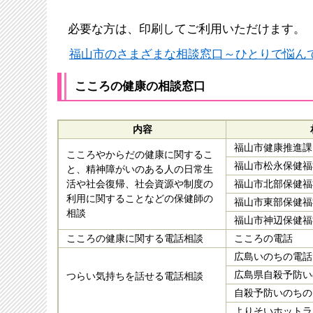
必要な方は、印刷してご利用いただけます。
福山市のさまざまな相談窓口～ひとりで悩んでいま
こころの健康
の相談窓口
内容
福山市健康推進課
こころやからだの健康に関するこ
福山市松永保健福
と、精神障がいのある人の日常生
活や社会復帰、社会資源や制度の
福山市北部保健
利用に関することなどの保健師の
福山市東部保健福
相談
福山市神辺保健福
こころの健康に関する電話相談
こころの電話
広島いのちの電話
広島県自殺予防い
つらい気持ちを話せる電話相談
自殺予防いのちの
よりそいホットラ