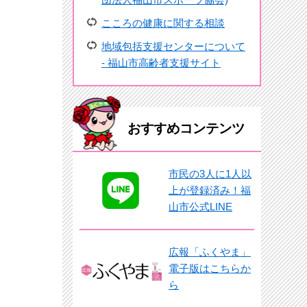
こころの健康に関する相談
地域包括支援センターについて
- 福山市高齢者支援サイト
おすすめコンテンツ
市民の3人に1人以
上が登録済み！福
山市公式LINE
広報「ふくやま」
電子版はこちらか
ら