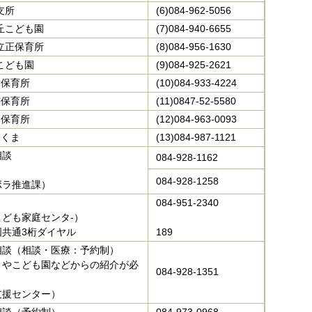
支所
(6)084-962-5056
勢丘こども園
(7)084-940-6655
呑立正保育所
(8)084-956-1630
属こども園
(9)084-925-2621
津保育所
(10)084-933-4224
市保育所
(11)0847-52-5580
辺保育所
(12)084-963-0093
まくま
(13)084-987-1121
相談
084-928-1162
084-928-1258
ボラ推進課）
084-951-2340
ども家庭センタ‐）
国共通3桁ダイヤル
189
相談（相談・医療：予約制）
）やこども園などからの紹介が必
084-928-1351
支援センター）