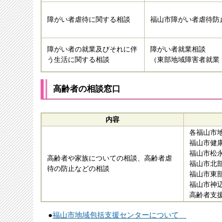
障がい者虐待に関する相談
福山市障がい者虐待防
障がい者の就業及びそれに伴
障がい者就業相談
う生活に関する相談
（東部地域障害者就業
高齢者
の相談窓口
内容
各福山市
福山市健
福山市松
高齢者や家族についての相談、高齢者虐
福山市北
待の防止などの相談
福山市東
福山市神
高齢者支
●
福山市地域包括支援センターについて