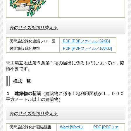
表のサイズを切り替える
民間施設緑化協議フロー図
PDF [PDFファイル／59KB]
民間施設緑化規準
PDF [PDFファイル／103KB]
※工場立地法第６条第１項の届出に係るものについては，協
議不要です。
様式一覧
１ 建築物の新築
（建築物に係る土地利用面積が１，０００
平方メートル以上の建築物）
表のサイズを切り替える
民間施設緑化計画協議書
Word [Wordフ
PDF [PDFファ