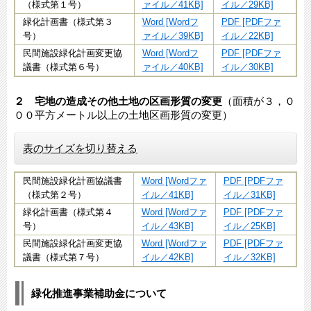
（様式第１号）
ァイル／41KB]
イル／29KB]
緑化計画書（様式第３
Word [Wordフ
PDF [PDFファ
号）
ァイル／39KB]
イル／22KB]
民間施設緑化計画変更協
Word [Wordフ
PDF [PDFファ
議書（様式第６号）
ァイル／40KB]
イル／30KB]
２ 宅地の造成その他土地の区画形質の変更
（面積が３，０
００平方メートル以上の土地区画形質の変更）
表のサイズを切り替える
民間施設緑化計画協議書
Word [Wordファ
PDF [PDFファ
（様式第２号）
イル／41KB]
イル／31KB]
緑化計画書（様式第４
Word [Wordファ
PDF [PDFファ
号）
イル／43KB]
イル／25KB]
民間施設緑化計画変更協
Word [Wordファ
PDF [PDFファ
議書（様式第７号）
イル／42KB]
イル／32KB]
緑化推進事業補助金について