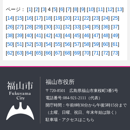
ページ：
[
1
] [
2
] [
3
] 4 [
5
] [
6
] [
7
] [
8
] [
9
] [
10
] [
11
] [
12
] [
13
]
[
14
] [
15
] [
16
] [
17
] [
18
] [
19
] [
20
] [
21
] [
22
] [
23
] [
24
] [
25
]
[
26
] [
27
] [
28
] [
29
] [
30
] [
31
] [
32
] [
33
] [
34
] [
35
] [
36
] [
37
]
[
38
] [
39
] [
40
] [
41
] [
42
] [
43
] [
44
] [
45
] [
46
] [
47
] [
48
] [
49
]
[
50
] [
51
] [
52
] [
53
] [
54
] [
55
] [
56
] [
57
] [
58
] [
59
] [
60
] [
61
]
[
62
] [
63
] [
64
] [
65
] [
66
] [
67
] [
68
] [
69
] [
70
] [
71
] [
72
] [
73
]
福山市役所
〒720-8501 広島県福山市東桜町3番5号
電話番号:084-921-2111（代表）
開庁時間：午前8時30分から午後5時15分まで
（土曜、日曜、祝日、年末年始は除く）
駐車場・アクセスはこちら