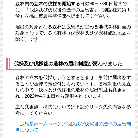
森林内の立木の
伐採を開始する日の90日～30日前
まで
に，「伐採及び伐採後の造林の届出書」（別記様式第１
号）を福山市農林整備課へ提出してください。
届出の対象となる森林は広島県が定める地域森林計画の
対象となっている民有林（保安林及び保安林施設地区を
除く）です。
伐採及び伐採後の造林の届出制度が変わりました
森林の立木を伐採しようとするときは，事前に届出をす
ることが法律で義務付けられています。各種制度の見直
しの中で，伐採及び伐採後の造林の届出制度も変更さ
れ，2022年4月１日から運用されています。
主な変更点，様式については下記のリンク先の内容を参
考にしてください。
広島県ホームページ／伐採及び伐採後の造林の届出制
度について