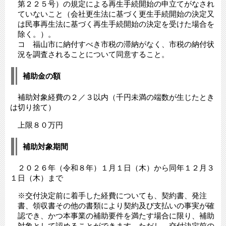
第２２５号）の規定による再生手続開始の申立てがなされ
ていないこと（会社更生法に基づく更生手続開始の決定又
は民事再生法に基づく再生手続開始の決定を受けた場合を
除く。）。
コ 福山市に納付すべき市税の滞納がなく、市税の納付状
況を調査されることについて同意すること。
補助金の額
補助対象経費の２／３以内（千円未満の端数が生じたとき
は切り捨て）
上限８０万円
補助対象期間
２０２６年（令和８年）１月１日（木）から同年１２月３
１日（木）まで
※交付決定前に着手した経費についても、契約書、発注
書、領収書その他の書類により契約及び支払いの事実が確
認でき、かつ本事業の補助要件を満たす場合に限り、補助
対象として認めることができます。ただし、交付決定前の