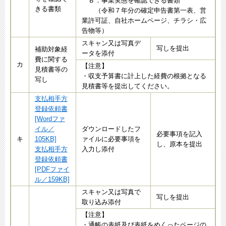
Ｂ：事業実態を確認できる書類
きる書類
（令和７年分の確定申告書第一表、営
業許可証、自社ホームページ、チラシ・広
告物等）
スキャン又は写真デ
写しを提出
補助対象経
ータを添付
費に関する
カ
【注意】
見積書等の
・収支予算書に計上した経費の根拠となる
写し
見積書等を提出してください。
支払相手方
登録依頼書
[Wordファ
イル／
ダウンロードしたフ
必要事項を記入
キ
105KB]
ァイルに必要事項を
し、原本を提出
支払相手方
入力し添付
登録依頼書
[PDFファイ
ル／159KB]
スキャン又は写真で
写しを提出
取り込み添付
【注意】
・通帳の表紙及び表紙をめくったページの