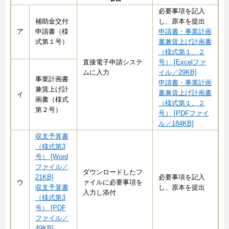
必要事項を記入
補助金交付
し、原本を提出
ア
申請書（様
申請書・事業計画
式第１号）
書兼賃上げ計画書
（様式第１、２
直接電子申請システ
号） [Excelファ
ムに入力
イル／29KB]
事業計画書
申請書・事業計画
兼賃上げ計
書兼賃上げ計画書
イ
画書（様式
（様式第１、２
第２号）
号） [PDFファイ
ル／184KB]
収支予算書
（様式第3
号） [Word
ファイル／
ダウンロードしたフ
21KB]
必要事項を記入
ウ
ァイルに必要事項を
収支予算書
し、原本を提出
入力し添付
（様式第3
号） [PDF
ファイル／
49KB]