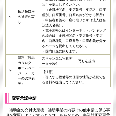
写しを提出してください。
（金融機関名、支店番号、支店名、口座
振込先口座
種別、口座番号、口座名義が分かる箇所）
ク
の通帳の写
・申請者名義の口座に限ります（法人は当
し
該法人名義）。
・電子通帳又はインターネットバンキング
の場合は、金融機関名・支店番号・支店
名・口座種別・口座番号・口座名義が分か
るページを提出してください。
・国内口座に限ります。
資料（製品
スキャン又は写真デ
写しを提出
カタログ、
ータを添付
ホームペー
ケ
【注意】
ジ、メーカ
・導入する設備等の仕様や性能が確認でき
ーの試算表
る資料を提出してください。
等）
変更承認申請
補助金の交付決定後、補助事業の内容その他申請に係る事
項を変更しようとするときは、あらかじめ、事業計画変更承