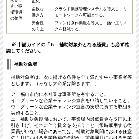
正化
すい職
柔軟な
クラウド業務管理システムを導入し、リ
場環境
働き方
モートワークを可能とする。
の整備
安全性
ファン付き作業服を導入し、熱中症リス
の向上
クを軽減する。
※
申請ガイドの「５ 補助対象外となる経費」も必ず確
認してください。
​補助対象者
補助対象者は、次に掲げる条件を全て満たす中小事業者等
とします。（みなし大企業は除きます。）
ア 福山市内に本社又は事業所を有すること。
イ グリーンな企業チャレンジ宣言を申請していること。
ウ グリーンな企業チャレンジ宣言の実現に資する取組を
実施すること。
エ 補助対象期間において、事業場内最低賃金を５円以上
引き上げ、それに伴う賃金を支払うこと（常時雇用する従
業員がいない場合にあっては、補助対象期間における任意
の１月における事業所得の金額が、前年同月における事業