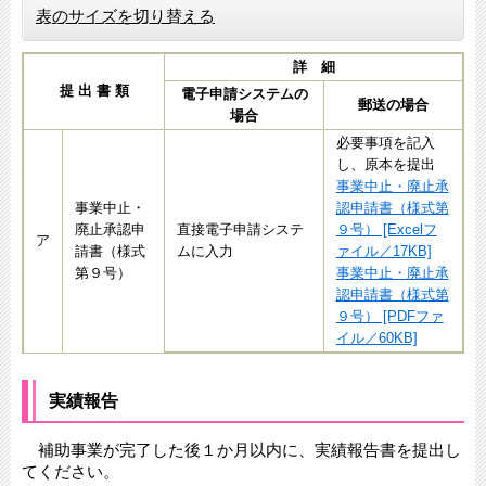
表のサイズを切り替える
詳 細
提 出 書 類
電子申請システムの
郵送の場合
場合
必要事項を記入
し、原本を提出
事業中止・廃止承
事業中止・
認申請書（様式第
廃止承認申
直接電子申請システ
９号） [Excelフ
ア
請書（様式
ムに入力
ァイル／17KB]
第９号）
事業中止・廃止承
認申請書（様式第
９号） [PDFファ
イル／60KB]
実績報告
補助事業が完了した後１か月以内に、実績報告書を提出し
てください。