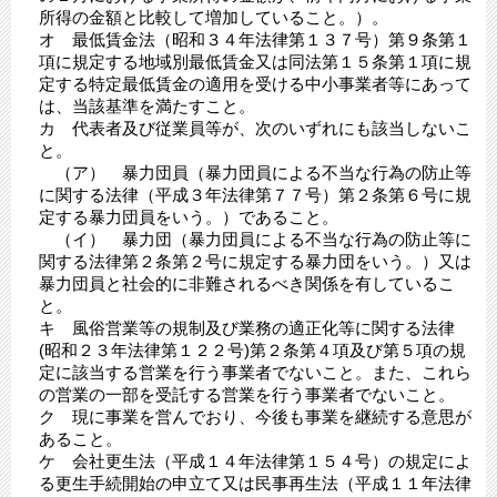
所得の金額と比較して増加していること。）。
オ 最低賃金法（昭和３４年法律第１３７号）第９条第１
項に規定する地域別最低賃金又は同法第１５条第１項に規
定する特定最低賃金の適用を受ける中小事業者等にあって
は、当該基準を満たすこと。
カ 代表者及び従業員等が、次のいずれにも該当しないこ
と。
（ア） 暴力団員（暴力団員による不当な行為の防止等
に関する法律（平成３年法律第７７号）第２条第６号に規
定する暴力団員をいう。）であること。
（イ） 暴力団（暴力団員による不当な行為の防止等に
関する法律第２条第２号に規定する暴力団をいう。）又は
暴力団員と社会的に非難されるべき関係を有しているこ
と。
キ 風俗営業等の規制及び業務の適正化等に関する法律
(昭和２３年法律第１２２号)第２条第４項及び第５項の規
定に該当する営業を行う事業者でないこと。また、これら
の営業の一部を受託する営業を行う事業者でないこと。
ク 現に事業を営んでおり、今後も事業を継続する意思が
あること。
​ケ 会社更生法（平成１４年法律第１５４号）の規定によ
る更生手続開始の申立て又は民事再生法（平成１１年法律