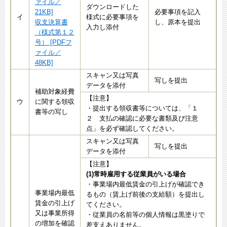
ァイル／
ダウンロードした
21KB]
必要事項を記入
イ
様式に必要事項を
収支決算書
し、原本を提出
入力し添付
（様式第１２
号） [PDFフ
ァイル／
48KB]
スキャン又は写真
写しを提出
データを添付
補助対象経費
【注意】
ウ
に関する領収
・提出する領収書等については、「１
書等の写し
２ 支払の確認に必要な書類及び注意
点」を必ず確認してください。
スキャン又は写真
写しを提出
データを添付
【注意】
(1)常時雇用する従業員がいる場合
・事業場内最低賃金の引上げが確認でき
事業場内最低
るもの（賃上げ前後の支給額）を提出し
賃金の引上げ
てください。
又は事業所得
・従業員の名前等の個人情報は黒塗りで
の増加を確認
差支えありません。