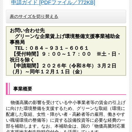
申請ガイド [PDFファイル／772KB]
表のサイズを切り替える
お問い合わせ先
グリーンな企業賃上げ環境整備支援事業補助金
事務局
TEL：０８４－９３１－６０６１
【受付時間】９：００～１７：００ ※土・日・
祝日を除く
【申請期間】２０２６年（令和８年）３月２日
（月）～同年１２月１１日（金）
事業概要
物価高騰の影響を受けている中小事業者等の賃金の引上げ
に向けた環境整備を支援するため、グリーンな取組（環境に
配慮した取組、女性・障がい者・高齢者等の雇用、働きやす
い職場環境の整備等）に資する設備投資等に必要な経費の一
部を補助します。なお、本補助金は、国の「物価高騰対応重
点支援地方創生臨時交付金」を活用しています。