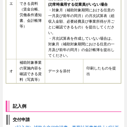
エ
できる資料
(2)常時雇用する従業員がいない場合
（賃金台帳、
・対象月（補助対象期間における任意の
労働条件通知
一月及び前年の同月）の月次試算表（総
書、会計帳簿
収入金額、必要経費及び事業所得が月ご
等）
とに確認できるもの）を提出してくださ
い。
・月次試算表を作成していない場合は、
対象月（補助対象期間における任意の一
月及び前年の同月）の会計帳簿を提出し
てください。
補助対象事業
の実施内容を
印刷したものを提
オ
データを添付
確認できる資
出
料（写真等）
記入例
交付申請