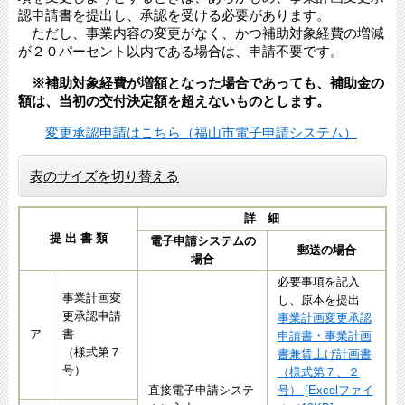
認申請書を提出し、承認を受ける必要があります。
ただし、事業内容の変更がなく、かつ補助対象経費の増減
が２０パーセント以内である場合は、申請不要です。
※補助対象経費が増額となった場合であっても、補助金の
額は、当初の交付決定額を超えないものとします。
変更承認申請はこちら（福山市電子申請システム）
表のサイズを切り替える
詳 細
提 出 書 類
電子申請システムの
郵送の場合
場合
必要事項を記入
事業計画変
し、原本を提出
更承認申請
事業計画変更承認
ア
書
申請書・事業計画
（様式第７
書兼賃上げ計画書
号）
（様式第７、２
直接電子申請システ
号） [Excelファイ