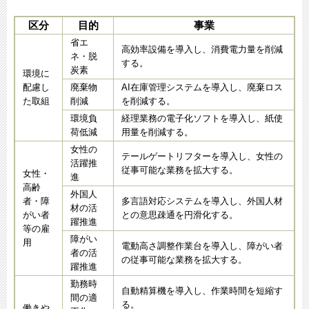
区分
目的
事業
省エ
高効率設備を導入し、消費電力量を削減
ネ・脱
する。
炭素
環境に
配慮し
廃棄物
AI在庫管理システムを導入し、廃棄ロス
た取組
削減
を削減する。
環境負
経理業務の電子化ソフトを導入し、紙使
荷低減
用量を削減する。
女性の
テールゲートリフターを導入し、女性の
活躍推
従事可能な業務を拡大する。
女性・
進
高齢
外国人
者・障
多言語対応システムを導入し、外国人材
材の活
がい者
との意思疎通を円滑化する。
躍推進
等の雇
障がい
用
電動高さ調整作業台を導入し、障がい者
者の活
の従事可能な業務を拡大する。
躍推進
勤務時
自動精算機を導入し、作業時間を短縮す
間の適
る。
働きや