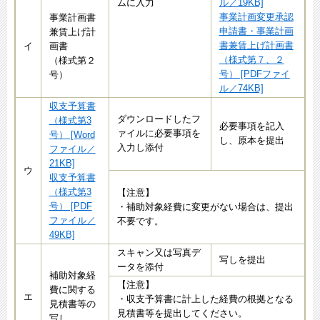
ムに入力
ル／19KB]
事業計画変更承認
事業計画書
申請書・事業計画
兼賃上げ計
書兼賃上げ計画書
イ
画書
（様式第７、２
（様式第２
号） [PDFファイ
号）
ル／74KB]
収支予算書
ダウンロードしたフ
（様式第3
必要事項を記入
ァイルに必要事項を
号） [Word
し、原本を提出
入力し添付
ファイル／
21KB]
ウ
収支予算書
（様式第3
【注意】
号） [PDF
・補助対象経費に変更がない場合は、提出
ファイル／
不要です。
49KB]
スキャン又は写真デ
写しを提出
ータを添付
補助対象経
【注意】
費に関する
エ
・収支予算書に計上した経費の根拠となる
見積書等の
見積書等を提出してください。
写し