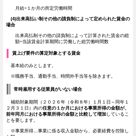
月給÷１か月の所定労働時間
(4)出来高払い制その他の請負制によって定められた賃金の
場合
出来高払制その他の請負制によって計算された賃金の総
額÷当該賃金計算期間に労働した総労働時間数
賃上げ要件の算定対象とする賃金
基本給のみとします。
※職務手当、通勤手当、時間外手当等を除きます。
常時雇用する従業員がいない場合
補助対象期間（２０２６年（令和８年）１月１日～同年１
２月３１日）内の
任意の１か月における事業所得の金額が、
前年同月における事業所得の金額と比較して増加
しているこ
とを要します。
※事業所得…事業に係る収入金額から、必要経費を控除し