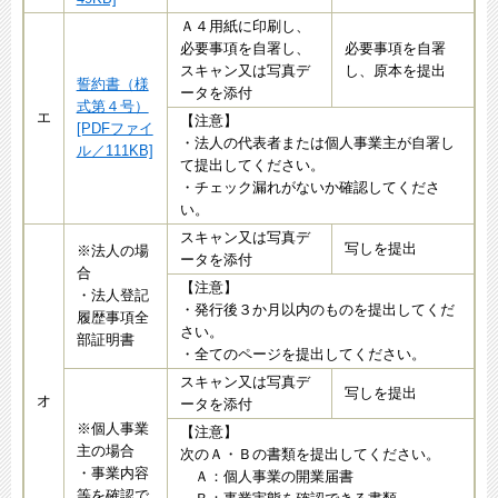
Ａ４用紙に印刷し、
必要事項を自署し、
必要事項を自署
スキャン又は写真デ
し、原本を提出
誓約書（様
ータを添付
式第４号）
エ
【注意】
[PDFファイ
・法人の代表者または個人事業主が自署し
ル／111KB]
て提出してください。
・チェック漏れがないか確認してくださ
い。
スキャン又は写真デ
写しを提出
※法人の場
ータを添付
合
【注意】
・法人登記
・発行後３か月以内のものを提出してくだ
履歴事項全
さい。
部証明書
・全てのページを提出してください。
スキャン又は写真デ
写しを提出
オ
ータを添付
※個人事業
【注意】
主の場合
次のＡ・Ｂの書類を提出してください。
・事業内容
Ａ：個人事業の開業届書
等を確認で