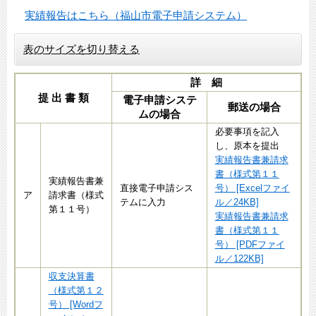
実績報告はこちら（福山市電子申請システム）
表のサイズを切り替える
詳 細
提 出 書 類
電子申請システ
郵送の場合
ムの場合
必要事項を記入
し、原本を提出
実績報告書兼請求
書（様式第１１
実績報告書兼
直接電子申請シス
号） [Excelファイ
ア
請求書（様式
テムに入力
ル／24KB]
第１１号）
実績報告書兼請求
書（様式第１１
号） [PDFファイ
ル／122KB]
収支決算書
（様式第１２
号） [Wordフ