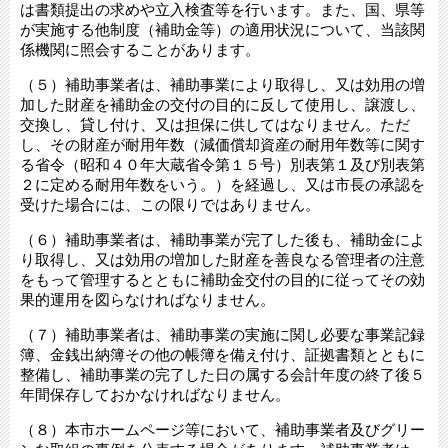
は書類提出の求めや立入検査等を行います。また、国、県等
が実施する他制度（補助金等）の適用状況について、当該関
係機関に照会することがあります。
（５）補助事業者は、補助事業により取得し、又は効用の増
加した財産を補助金の交付の目的に反して使用し、譲渡し、
交換し、貸し付け、又は担保に供してはなりません。ただ
し、その財産が耐用年数（減価償却資産の耐用年数等に関す
る省令（昭和４０年大蔵省令第１５号）別表第１及び別表第
２に定める耐用年数をいう。）を経過し、又は市長の承認を
受けた場合には、この限りではありません。
（６）補助事業者は、補助事業が完了した後も、補助金によ
り取得し、又は効用の増加した財産を善良なる管理者の注意
をもって管理するとともに補助金交付の目的に従ってその効
果的運用を図らなければなりません。
（７）補助事業者は、補助事業の実施に関し必要な事業記録
簿、金銭出納簿その他の帳簿を備え付け、証拠書類とともに
整備し、補助事業の完了した日の属する会計年度の終了後５
年間保存しておかなければなりません。
（８）本市ホームページ等において、補助事業者及びグリー