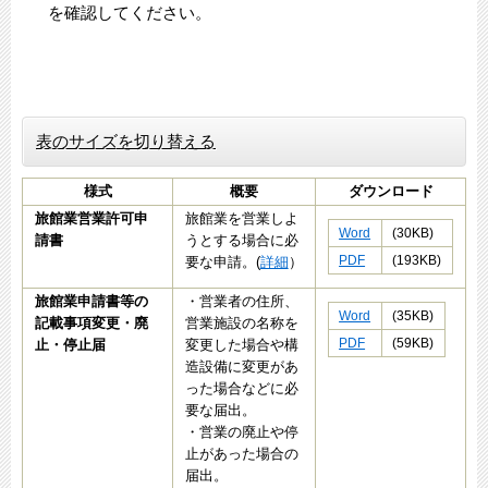
を確認してください。
表のサイズを切り替える
様式
概要
ダウンロード
旅館業営業許可申
旅館業を営業しよ
Word
(30KB)
請書
うとする場合に必
PDF
(193KB)
要な申請。(
詳細
）
旅館業申請書等の
・営業者の住所、
Word
(35KB)
記載事項変更・廃
営業施設の名称を
PDF
(59KB)
止・停止届
変更した場合や構
造設備に変更があ
った場合などに必
要な届出。
・営業の廃止や停
止があった場合の
届出。