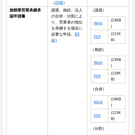
（
詳細
）
旅館業営業承継承
譲渡、相続、法人
（譲渡）
認申請書
の合併・分割によ
(23KB
り、営業者の地位
Word
)
を承継する場合に
(121K
必要な申請。(
詳
PDF
B)
細
）
（相続）
(23KB
Word
)
(128K
PDF
B)
（合併）
(19KB
Word
)
(123K
PDF
B)
（分割）