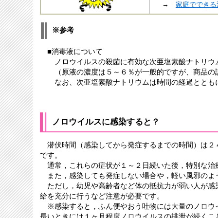
→
家庭でできる
※参考
■消毒液について
ノロウイルスの殺菌に有効な次亜塩素酸ナトリウム
（原液の濃度は５～６％が一般的ですが、商品の説
なお、次亜塩素酸ナトリウムは時間の経過とともに
ノロウイルスに感染すると？
潜伏時間（感染してから発症するまでの時間）は２
です。
通常，これらの症状が１～２日続いた後，特別な治
また，感染しても発症しない場合や，軽い風邪のよ
ただし，幼児や高齢者など体の抵抗力が弱い人が感
給を充分に行うなど注意が必要です。
※感染すると，ふん便やおう吐物には大量のノロウ
長いときには１ヶ月程度ノロウイルスの排泄が続くこ