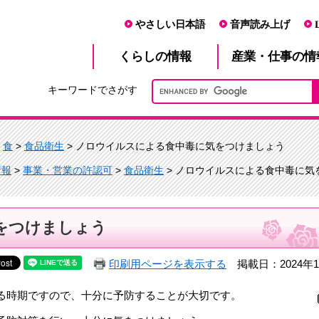
やさしい日本語
音声読み上げ
産業・仕事
くらし
の情報
の情
キーワードでさがす
>
食
>
食品衛生
> ノロウイルスによる食中毒に気をつけましょう
情報
>
事業・営業の許認可
>
食品衛生
> ノロウイルスによる食中毒に気
をつけましょう
印刷用ページを表示する
掲載日：2024年1
る時期ですので、十分に予防することが大切です。