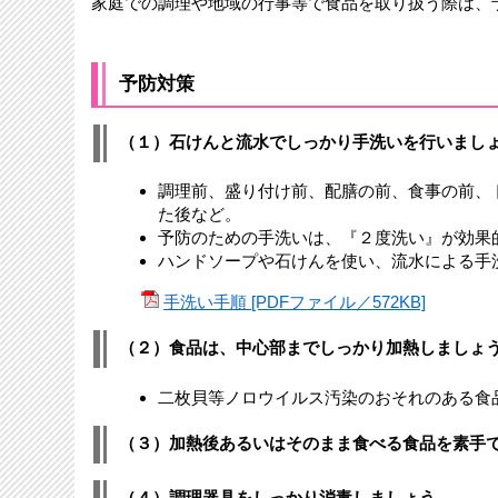
家庭での調理や地域の行事等で食品を取り扱う際は、
予防対策
（１）石けんと流水でしっかり手洗いを行いまし
調理前、盛り付け前、配膳の前、食事の前、
た後など。
予防のための手洗いは、『２度洗い』が効果
ハンドソープや石けんを使い、流水による手
手洗い手順 [PDFファイル／572KB]
（２）食品は、中心部までしっかり加熱しましょ
二枚貝等ノロウイルス汚染のおそれのある食
（３）加熱後あるいはそのまま食べる食品を素手
（４）調理器具をしっかり消毒しましょう。