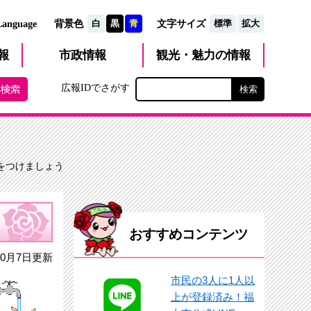
文字サイズ
Language
背景色
白
黒
青
標準
拡大
観光・魅力
市政
情報
報
の情報
広報IDでさがす
をつけましょう
おすすめコンテンツ
0月7日更新
市民の3人に1人以
上が登録済み！福