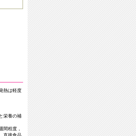
発熱は軽度
と栄養の補
週間程度，
，直接食品