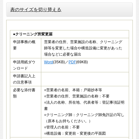
表のサイズを切り替える
●クリーニング所変更届
申請事務の概
営業者の住所、営業施設の名称、クリーニング
要
師等を変更した場合や構造設備に変更があった
場合などに必要な届出
申請用紙ダウ
Word
(35KB)／
PDF
(69KB)
ンロード
申請書記入上
の注意事項
必要な添付書
○営業者の名前、本籍：戸籍抄本等
類
○営業者の住所、営業施設の名称：不要
○法人の名称、所在地、代表者等：登記事項証明
書
○クリーニング師：クリーニング師免許証の写し
（原本もお持ちください。）
○管理人の名前：不要
○構造設備：変更前・変更後の平面図