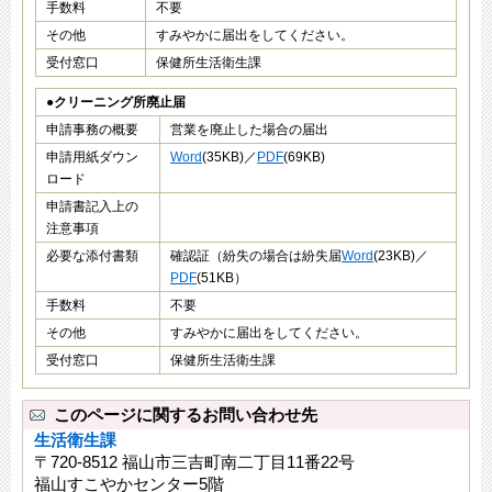
手数料
不要
その他
すみやかに届出をしてください。
受付窓口
保健所生活衛生課
●クリーニング所廃止届
申請事務の概要
営業を廃止した場合の届出
申請用紙ダウン
Word
(35KB)／
PDF
(69KB)
ロード
申請書記入上の
注意事項
必要な添付書類
確認証（紛失の場合は紛失届
Word
(23KB)／
PDF
(51KB）
手数料
不要
その他
すみやかに届出をしてください。
受付窓口
保健所生活衛生課
このページに関するお問い合わせ先
生活衛生課
〒720-8512 福山市三吉町南二丁目11番22号
福山すこやかセンター5階