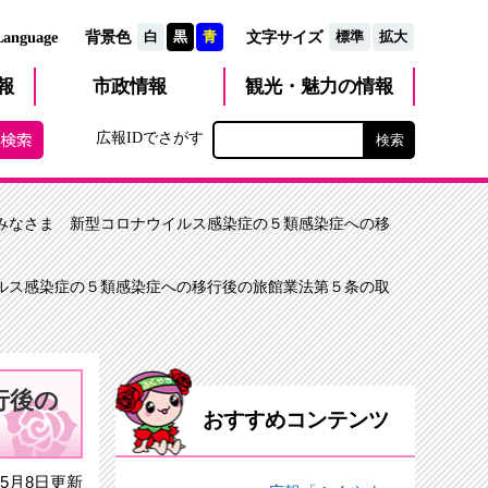
文字サイズ
Language
背景色
白
黒
青
標準
拡大
観光・魅力
市政
情報
報
の情報
広報IDでさがす
のみなさま 新型コロナウイルス感染症の５類感染症への移
イルス感染症の５類感染症への移行後の旅館業法第５条の取
行後の
おすすめコンテンツ
5月8日更新