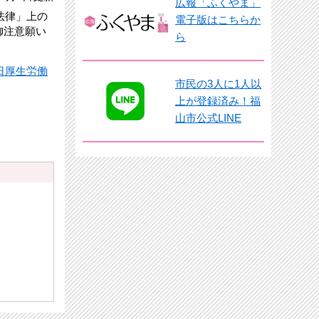
広報「ふくやま」
法律」上の
電子版はこちらか
御注意願い
ら
日厚生労働
市民の3人に1人以
上が登録済み！福
山市公式LINE
）