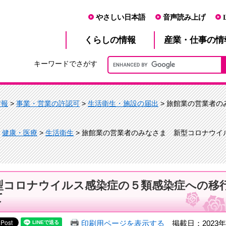
やさしい日本語
音声読み上げ
産業・仕事
くらし
の情報
の情
キーワードでさがす
情報
>
事業・営業の許認可
>
生活衛生・施設の届出
> 旅館業の営業者
>
健康・医療
>
生活衛生
> 旅館業の営業者のみなさま 新型コロナウ
型コロナウイルス感染症の５類感染症への移
て
印刷用ページを表示する
掲載日：2023年