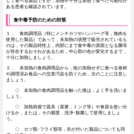
して食べる製品ですが，加熱不十分な状態で食べた可能性が
ある患者も確認されています。
食中毒予防のための対策
１． 食肉調理品（特にメンチカツやハンバーグ等，挽肉を
使用した製品）であって，未加熱の状態で販売されているも
のは，その製品特性上，内部にまで食中毒の原因となる菌等
が存在するおそれがあるため，中心部の色が変化するまで，
十分に加熱しましょう。
２． 未加熱の食肉調理品から，他の加熱せずに食べる食材
や調理済み食品への交差汚染を防ぐため，次のことに注意し
ましょう。
◇ 未加熱の食肉調理品を触った後は，よく手を洗いま
しょう。
◇ 加熱前後で器具（菜箸，トング等）や食器を使い分
けるか，または，その都度，洗浄･殺菌して使用しましょ
う。
◇ カツ類･フライ類等，衣が付いた製品についても同