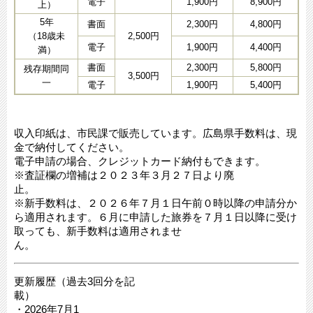
電子
1,900円
8,900円
上）
5年
書面
2,300円
4,800円
（18歳未
2,500円
電子
1,900円
4,400円
満）
書面
2,300円
5,800円
残存期間同
3,500円
一
電子
1,900円
5,400円
収入印紙は、市民課で販売しています。広島県手数料は、現
金で納付してください。
電子申請の場合、クレジットカード納付もできます。
※査証欄の増補は２０２３年３月２７日より廃
止
※新手数料は、２０２６年７月１日午前０時以降の申請分か
ら適用されます。６月に申請した旅券を７月１日以降に受け
取っても、新手数料は適用されませ
ん
更新履歴（過去3回分を記
載
・2026年7月1