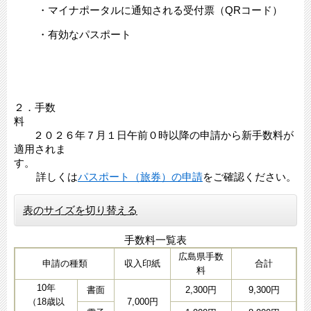
・マイナポータルに通知される受付票（QRコード）
・有効なパスポート
２．手数
２０２６年７月１日午前０時以降の申請から新手数料が
適用されま
す
詳しくは
パスポート（旅券）の申請​
をご確認ください。
表のサイズを切り替える
手数料一覧表
広島県手数
申請の種類
収入印紙
合計
料
10年
書面
2,300円
9,300円
（18歳以
7,000円