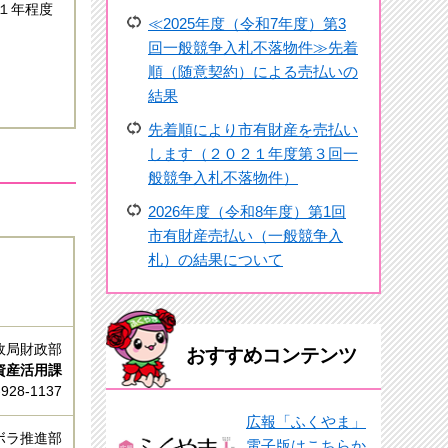
１年程度
≪2025年度（令和7年度）第3
回一般競争入札不落物件≫先着
順（随意契約）による売払いの
結果
先着順により市有財産を売払い
します（２０２１年度第３回一
般競争入札不落物件）
2026年度（令和8年度）第1回
市有財産売払い（一般競争入
札）の結果について
政局財政部
おすすめコンテンツ
資産活用課
-928-1137
広報「ふくやま」
ボラ推進部
電子版はこちらか