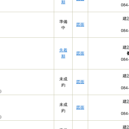
順
084
建
準備
図面
中
084
建
先着
図面
都
順
084
建
未成
図面
約
084
）
建
未成
図面
約
084
）
建