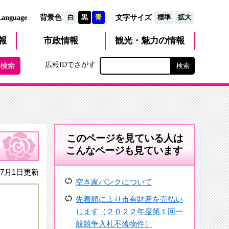
文字サイズ
Language
背景色
白
黒
青
標準
拡大
観光・魅力
市政
情報
報
の情報
広報IDでさがす
このページを見ている人は
こんなページも見ています
7月1日更新
空き家バンクについて
先着順により市有財産を売払い
します（２０２２年度第１回一
般競争入札不落物件）