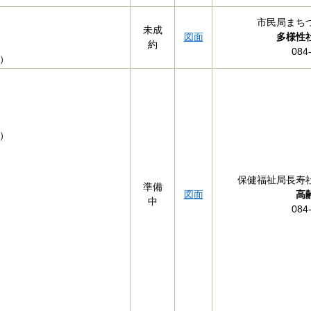
市民局まち
未成
図面
多様性
約
084
）
）
保健福祉局長寿
準備
図面
高齢者
中
084-92