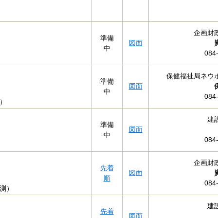
企画財
準備
図面
中
084
保健福祉局ネウ
準備
図面
中
084
簿）
建
準備
図面
中
084
企画財
先着
図面
順
084
測）
建
先着
図面