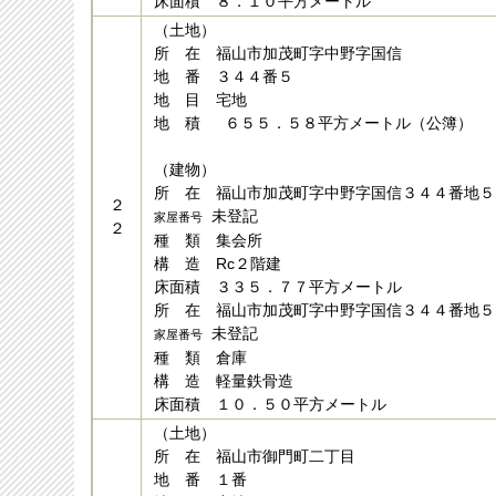
床面積 ８．１０平方メートル
（土地）
所 在 福山市加茂町字中野字国信
地 番 ３４４番５
地 目 宅地
地 積 ６５５．５８平方メートル（公簿）
（建物）
所 在 福山市加茂町字中野字国信３４４番地５
２
未登記
家屋番号
２
種 類 集会所
構 造 Rc２階建
床面積 ３３５．７７平方メートル
所 在 福山市加茂町字中野字国信３４４番地５
未登記
家屋番号
種 類 倉庫
構 造 軽量鉄骨造
床面積 １０．５０平方メートル
（土地）
所 在 福山市御門町二丁目
地 番 １番