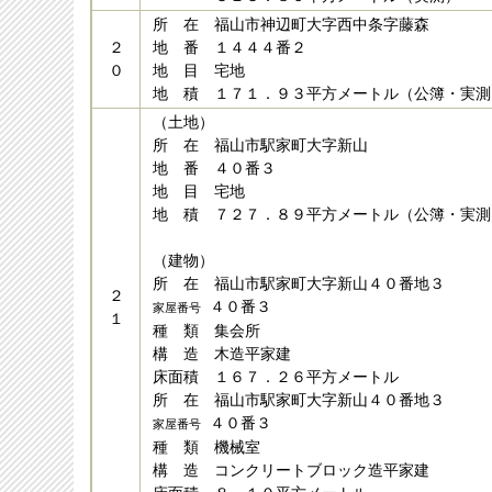
所 在 福山市神辺町大字西中条字藤森
２
地 番 １４４４番２
０
地 目 宅地
地 積 １７１．９３平方メートル（公簿・実測
（土地）
所 在 福山市駅家町大字新山
地 番 ４０番３
地 目 宅地
地 積 ７２７．８９平方メートル（公簿・実測
（建物）
所 在 福山市駅家町大字新山４０番地３
２
４０番３
家屋番号
１
種 類 集会所
構 造 木造平家建
床面積 １６７．２６平方メートル
所 在 福山市駅家町大字新山４０番地３
４０番３
家屋番号
種 類 機械室
構 造 コンクリートブロック造平家建