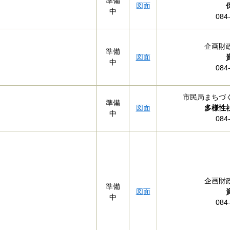
準備
図面
中
084
企画財
準備
図面
中
084
市民局まちづ
準備
図面
多様性
中
084
企画財
準備
図面
中
084