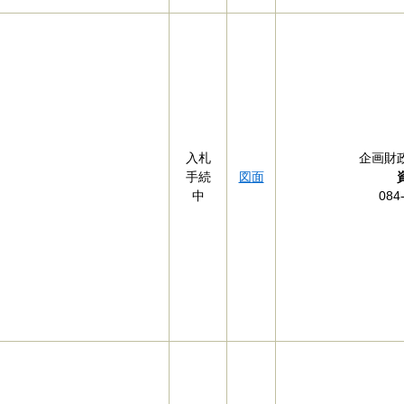
入札
企画財
手続
図面
中
084-