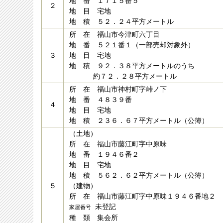
地 番 １７１５番５
２
地 目 宅地
地 積 ５２．２４平方メートル
所 在 福山市今津町六丁目
地 番 ５２１番１（一部売却対象外）
３
地 目 宅地
地 積 ９２．３８平方メートルのうち
約７２．２８平方メートル
所 在 福山市神村町字峠ノ下
地 番 ４８３９番
４
地 目 宅地
地 積 ２３６．６７平方メートル（公簿）
（土地）
所 在 福山市藤江町字中原味
地 番 １９４６番２
地 目 宅地
地 積 ５６２．６２平方メートル（公簿）
５
（建物）
所 在 福山市藤江町字中原味１９４６番地２
未登記
家屋番号
種 類 集会所