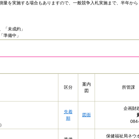
測量を実施する場合もありますので、一般競争入札実施まで、半年から
、「未成約」
「準備中」
案内
区分
所管課
図
企画財
先着
図面
順
084
）
保健福祉局ネウ