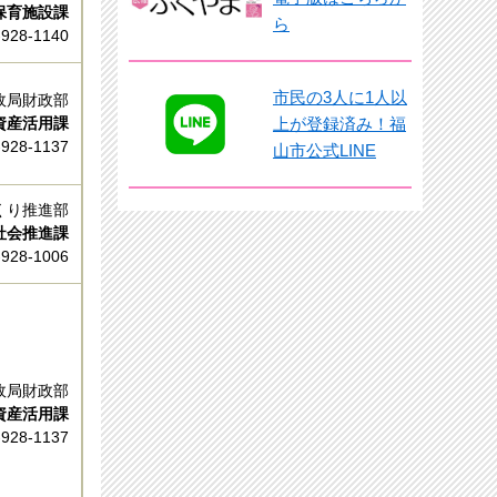
保育施設課
ら
-928-1140
市民の3人に1人以
政局財政部
上が登録済み！福
資産活用課
-928-1137
山市公式LINE
くり推進部
社会推進課
-928-1006
政局財政部
資産活用課
-928-1137