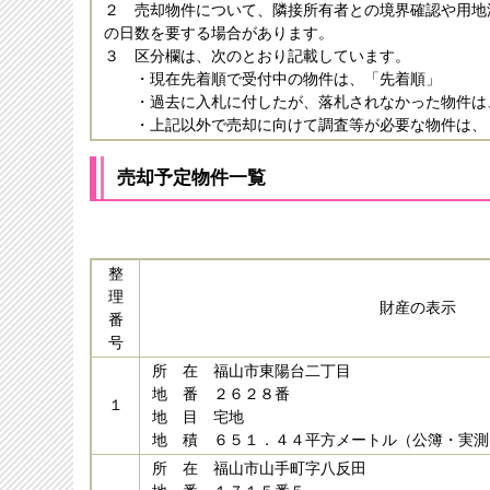
２ 売却物件について、隣接所有者との境界確認や用地
の日数を要する場合があります。
３ 区分欄は、次のとおり記載しています。
・現在先着順で受付中の物件は、「先着順」
・過去に入札に付したが、落札されなかった物件は
・上記以外で売却に向けて調査等が必要な物件は、
売却予定物件一覧
整
理
財産の表示
番
号
所 在 福山市東陽台二丁目
地 番 ２６２８番
１
地 目 宅地
地 積 ６５１．４４平方メートル（公簿・実測
所 在 福山市山手町字八反田