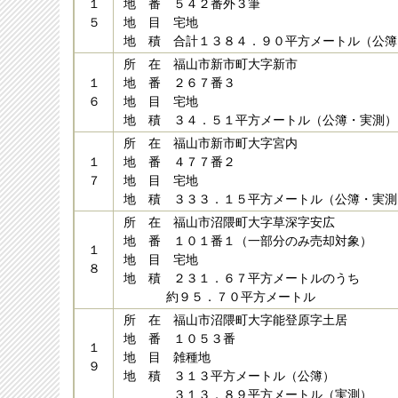
１
地 番 ５４２番外３筆
５
地 目 宅地
地 積 合計１３８４．９０平方メートル（公簿
所 在 福山市新市町大字新市
１
地 番 ２６７番３
６
地 目 宅地
地 積 ３４．５１平方メートル（公簿・実測）
所 在 福山市新市町大字宮内
１
地 番 ４７７番２
７
地 目 宅地
地 積 ３３３．１５平方メートル（公簿・実測
所 在 福山市沼隈町大字草深字安広
地 番 １０１番１（一部分のみ売却対象）
１
地 目 宅地
８
地 積 ２３１．６７平方メートルのうち
約９５．７０平方メートル
所 在 福山市沼隈町大字能登原字土居
地 番 １０５３番
１
地 目 雑種地
９
地 積 ３１３平方メートル（公簿）
３１３．８９平方メートル（実測）