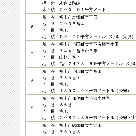
構 造 木造２階建
床面積 ２００．０１平方メートル
所 在 福山市本郷町字丁田
地 番 ２９０６番４
６
地 目 宅地
地 積 ５９．７２平方メートル（公簿・実測）
所 在 福山市芦田町大字下有地字生田
地 番 ７４４１番ほか３筆
７
地 目 山林、宅地
地 積 合計２４７８．９９平方メートル（公
所 在 福山市芦田町大字福田
地 番 ７５６番１
８
地 目 宅地
地 積 １８５０．６４平方メートル（公簿）
所 在 福山市加茂町字芦原字妙言
地 番 ８６番１
９
地 目 宅地
地 積 ２０８７．８９平方メートル（公簿・実
所 在 福山市駅家町大字近田
１
地 番 ７５０番３