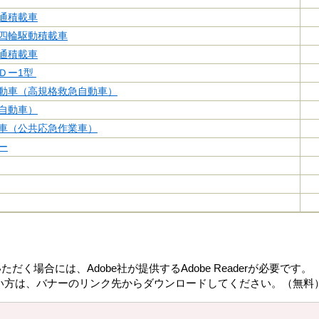
通積載車
四輪駆動積載車
通積載車
Ｄー1型
動車（高規格救急自動車）
自動車）
車（公共応急作業車）
ー
だく場合には、Adobe社が提供するAdobe Readerが必要です。
持ちでない方は、バナーのリンク先からダウンロードしてください。（無料