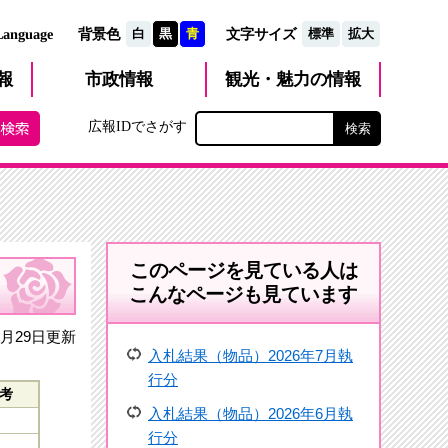
文字サイズ
Language
背景色
白
黒
青
標準
拡大
観光・魅力
市政
情報
報
の情報
広報IDでさがす
このページを見ている人は
こんなページも見ています
月29日更新
入札結果（物品）2026年7月執
行分
考
入札結果（物品）2026年6月執
行分