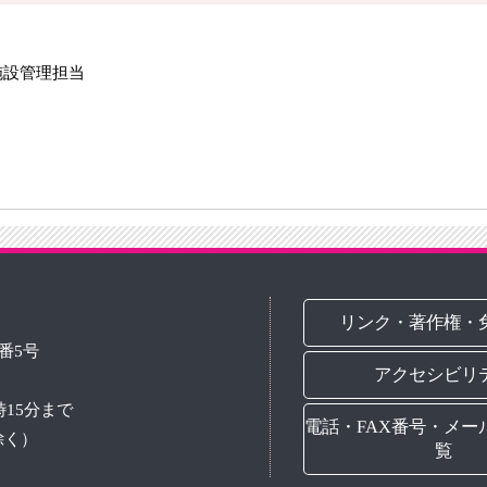
施設管理担当
リンク・著作権・
3番5号
アクセシビリ
時15分まで
電話・FAX番号・メー
除く）
覧