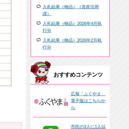
入札結果（物品）（資産活用
課）
入札結果（物品）2026年4月執
行分
入札結果（物品）2026年2月執
行分
おすすめコンテンツ
広報「ふくやま」
電子版はこちらか
ら
）
市民の3人に1人以