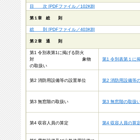
目 次 [PDFファイル／102KB]
第１章　総　　則
総 則 [PDFファイル／403KB]
第２章　通　　則
第1 令別表第1に掲げる防火
対 象物
第1 令別表第１に掲
の取扱い
第2 消防用設備等の設置単位
第2 消防用設備等の
第3 無窓階の取扱い
第3 無窓階の取扱い 
第4 収容人員の算定
第4 収容人員の算定 