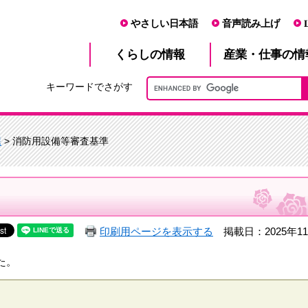
やさしい日本語
音声読み上げ
産業・仕事
くらし
の情報
の情
キーワードでさがす
課
> 消防用設備等審査基準
印刷用ページを表示する
掲載日：2025年1
た。