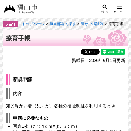
トップページ
>
担当部署で探す
>
障がい福祉課
> 療育手帳
療育手帳
掲載日：2026年6月1日更新
新規申請
内容
知的障がい者（児）が、各種の福祉制度を利用するとき
申請に必要なもの
写真1枚（たて4ｃｍ×よこ3ｃｍ）