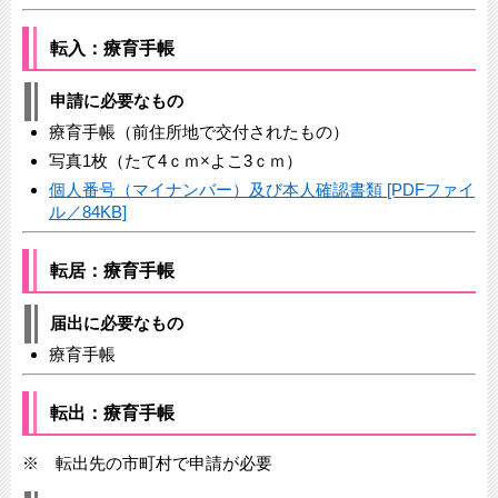
転入：療育手帳
申請に必要なもの
療育手帳（前住所地で交付されたもの）
写真1枚（たて4ｃｍ×よこ3ｃｍ）
個人番号（マイナンバー）及び本人確認書類 [PDFファイ
ル／84KB]
転居：療育手帳
届出に必要なもの
療育手帳
転出：療育手帳
※ 転出先の市町村で申請が必要