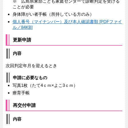
※ 広島県東部こども家庭センターで診断判定を受ける
ことが必要
身体障がい者手帳（所持している方のみ）
個人番号（マイナンバー）及び本人確認書類 [PDFファイ
ル／84KB]
更新申請
内容
次回判定年月を迎えるとき
申請に必要なもの
写真1枚（たて4ｃｍ×よこ3ｃｍ）
療育手帳
再交付申請
内容