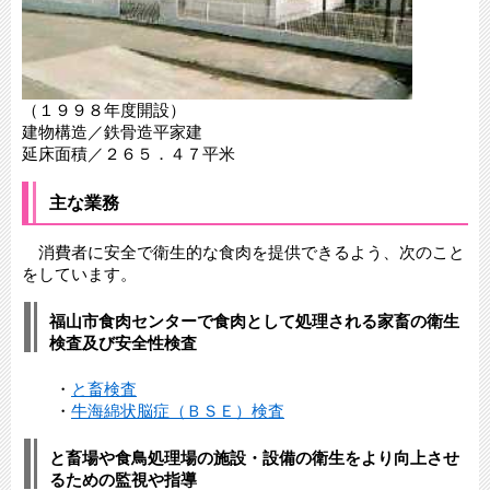
（１９９８年度開設）
建物構造／鉄骨造平家建
延床面積／２６５．４７平米
主な業務
消費者に安全で衛生的な食肉を提供できるよう、次のこと
をしています。
福山市食肉センターで食肉として処理される家畜の衛生
検査及び安全性検査
・
と畜検査
・
牛海綿状脳症（ＢＳＥ）検査
と畜場や食鳥処理場の施設・設備の衛生をより向上させ
るための監視や指導