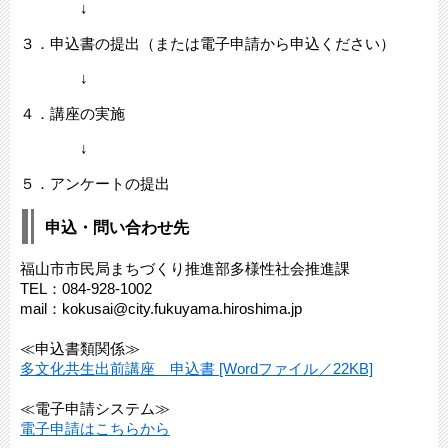
↓
３．申込書の提出（または電子申請から申込ください）
↓
４．講座の実施
↓
５．アンケートの提出
申込・問い合わせ先
福山市市民局まちづくり推進部多様性社会推進課
TEL：084‐928‐1002
mail：kokusai@city.fukuyama.hiroshima.jp
≪申込書類関係≫
多文化共生出前講座 申込書 [Wordファイル／22KB]
≪電子申請システム≫
電子申請はこちらから