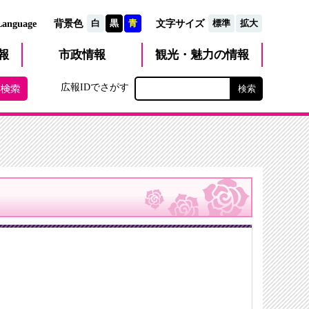
文字サイズ
Language
背景色
白
黒
青
標準
拡大
観光・魅力
市政
情報
報
の情報
広報IDでさがす