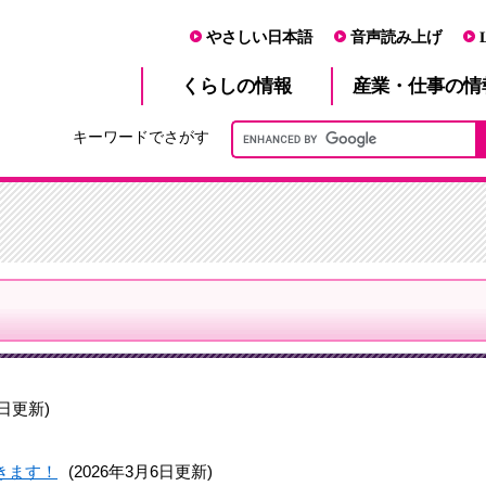
やさしい日本語
音声読み上げ
産業・仕事
くらし
の情報
の情
キーワードでさがす
3日更新)
きます！
(2026年3月6日更新)