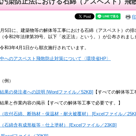
気汚染防止法における石綿（アスベスト）飛
月5日に、建築物等の解体等工事における石綿（アスベスト）の排
（令和2年法律第39号。以下「改正法」という。）が公布されまし
和3年4月1日から順次施行されています。
中へのアスベスト飛散防止対策について〈環境省HP〉
式（例）
結果の発注者への説明 [Wordファイル／52KB]
【すべての解体等工
結果と作業内容の掲示【すべての解体等工事で必要です。】
（吹付石綿、断熱材・保温材・耐火被覆材） [Excelファイル／25KB
（石綿含有成形板等・仕上塗材） [Excelファイル／23KB]
[Excelファイル／20KB]