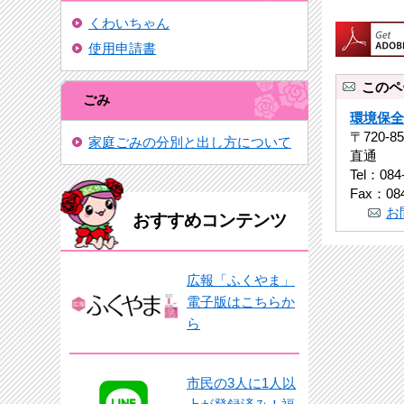
くわいちゃん
使用申請書
このペ
ごみ
環境保全
〒720-
家庭ごみの分別と出し方について
直通
Tel：084
Fax：084
お
おすすめコンテンツ
広報「ふくやま」
電子版はこちらか
ら
市民の3人に1人以