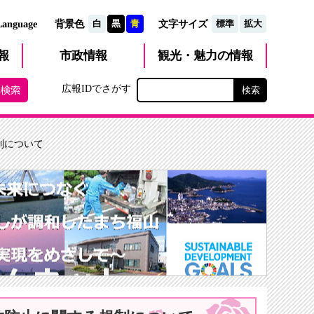
文字サイズ
Language
背景色
白
黒
青
標準
拡大
観光・魅力
市政
情報
報
の情報
広報IDでさがす
制について