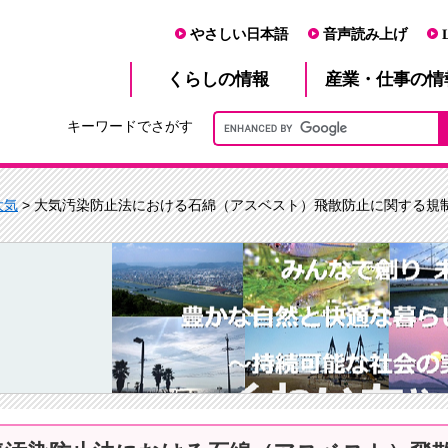
やさしい日本語
音声読み上げ
産業・仕事
くらし
の情報
の情
キーワードでさがす
大気
> 大気汚染防止法における石綿（アスベスト）飛散防止に関する規