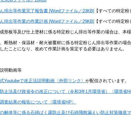
ん排出等作業完了報告書 [Wordファイル／23KB]
【すべての特定粉
ん排出等作業の作業計画 [Wordファイル／29KB]
【すべての特定粉
成形板等及び仕上塗材に係る特定粉じん排出等作業の場合は、本様
、断熱材・保温材・耐火被覆材に係る特定粉じん排出等作業の場合
したことになり、改めて作業計画を策定する必要はありません。
説明動画等
式Youtubeで改正法説明動画〈外部リンク〉
が配信されています。
防止法及び政省令の改正について（令和3年1月環境省）〈環境省H
調査結果の報告について〈環境省HP〉
の解体等に係る石綿ばく露防止及び石綿飛散漏えい防止対策徹底マ