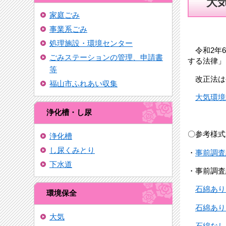
大
家庭ごみ
事業系ごみ
処理施設・環境センター
令和2年6
ごみステーションの管理、申請書
する法律」
等
改正法は令
福山市ふれあい収集
大気環境
浄化槽・し尿
〇参考様
浄化槽
し尿くみとり
・
事前調査
下水道
・事前調査
石綿あり
環境保全
石綿あり
大気
石綿なし 