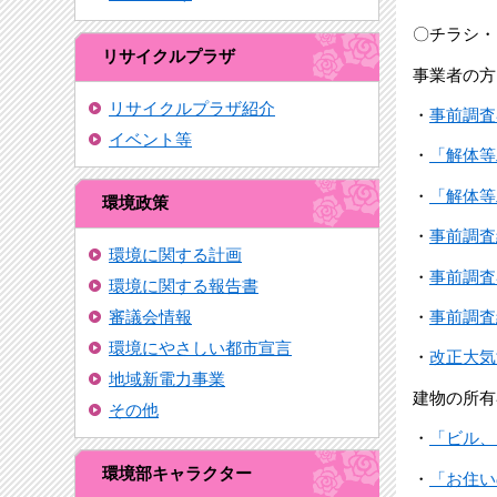
〇チラシ・
リサイクルプラザ
事業者の方
リサイクルプラザ紹介
・
事前調査
イベント等
・
「解体等
・
「解体等
環境政策
・
事前調査
環境に関する計画
・
事前調査
環境に関する報告書
・
事前調査
審議会情報
環境にやさしい都市宣言
・
改正大気
地域新電力事業
建物の所有
その他
・
「ビル、
環境部キャラクター
・
「お住い