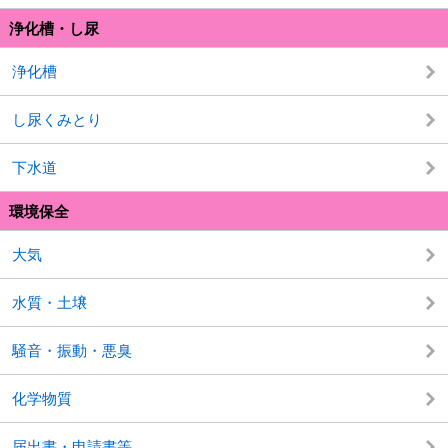
浄化槽・し尿
浄化槽
し尿くみとり
下水道
環境保全
大気
水質・土壌
騒音・振動・悪臭
化学物質
届出書・申請書等