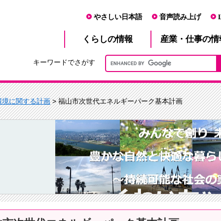
やさしい日本語
音声読み上げ
産業・仕事
くらし
の情報
の情
キーワードでさがす
環境に関する計画
> 福山市次世代エネルギーパーク基本計画