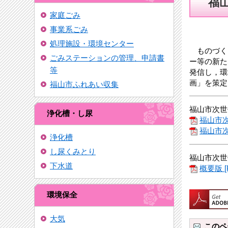
福
家庭ごみ
事業系ごみ
処理施設・環境センター
ものづく
ごみステーションの管理、申請書
ー等の新た
等
発信し，環
画」を策定
福山市ふれあい収集
福山市次世
浄化槽・し尿
福山市次
福山市次
浄化槽
し尿くみとり
福山市次世
下水道
概要版 [
環境保全
大気
このペ