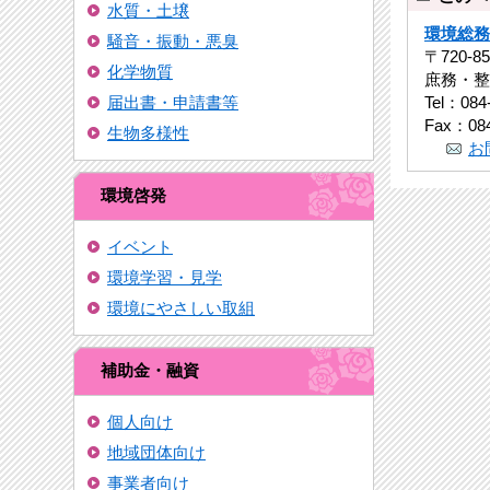
水質・土壌
環境総務
騒音・振動・悪臭
〒720-
化学物質
庶務・整
Tel：084
届出書・申請書等
Fax：084
生物多様性
お
環境啓発
イベント
環境学習・見学
環境にやさしい取組
補助金・融資
個人向け
地域団体向け
事業者向け