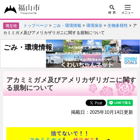
トップページ
>
ごみ・環境情報
>
環境保全
>
生物多様性
> ア
カミミガメ及びアメリカザリガニに関する規制について
ごみ・環境情報
アカミミガメ及びアメリカザリガニに関す
る規制について
掲載日：2025年10月14日更新