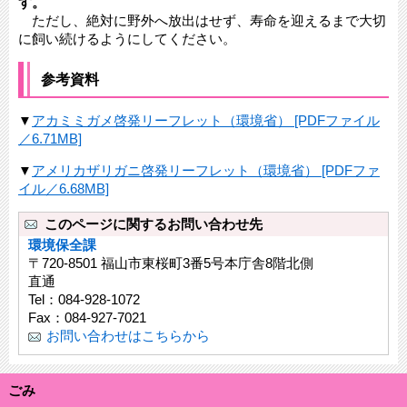
す。
ただし、絶対に野外へ放出はせず、寿命を迎えるまで大切
に飼い続けるようにしてください。
参考資料
▼
アカミミガメ啓発リーフレット（環境省） [PDFファイル
／6.71MB]
▼​
アメリカザリガニ啓発リーフレット（環境省） [PDFファ
イル／6.68MB]
このページに関するお問い合わせ先
環境保全課
〒720-8501 福山市東桜町3番5号本庁舎8階北側
直通
Tel：084-928-1072
Fax：084-927-7021
お問い合わせはこちらから
ごみ