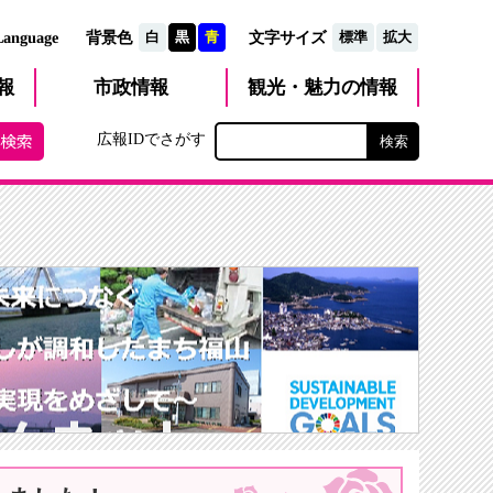
文字サイズ
Language
背景色
白
黒
青
標準
拡大
観光・魅力
市政
情報
報
の情報
広報IDでさがす