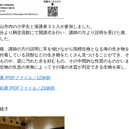
山市内の小学生と保護者３１人が参加しました。
分より鞆交流館にて開講式を行い、講師の方より説明を受けた後
した。
後、講師の方の説明に耳を傾けながら指標生物となる海の生き物
付着している貝類などの生き物をたくさん見つけることができ、
ものや、逆に汚れた水を好むもの、その中間的な性質のものがい
生物の生息の有無によってその場の水質が判定できる生物を探し
 [PDFファイル／123KB]
果 [PDFファイル／216KB]
様子