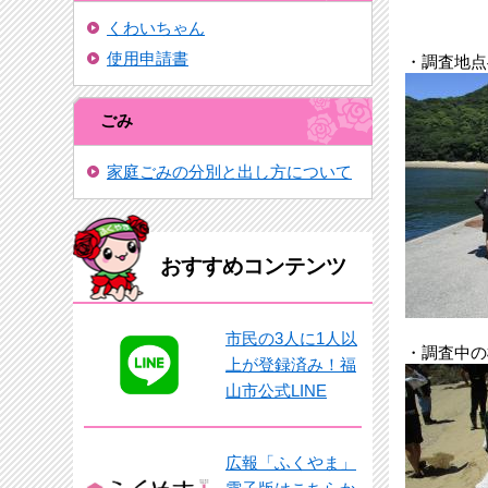
くわいちゃん
使用申請書
・調査地点
ごみ
家庭ごみの分別と出し方について
おすすめコンテンツ
市民の3人に1人以
・調査中の
上が登録済み！福
山市公式LINE
広報「ふくやま」