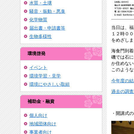
水質・土壌
騒音・振動・悪臭
化学物質
当日は、福
届出書・申請書等
１２時００
生物多様性
をめざしま
海食門到着
環境啓発
磯では石に
か住めない
イベント
このような
環境学習・見学
今年度の結果
環境にやさしい取組
過去の調査結
補助金・融資
・開講式の
個人向け
地域団体向け
事業者向け