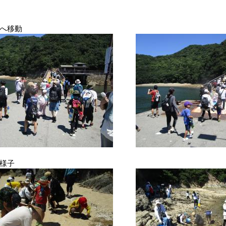
へ移動
様子