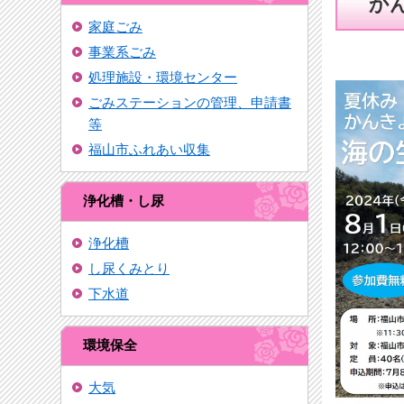
か
家庭ごみ
事業系ごみ
処理施設・環境センター
ごみステーションの管理、申請書
等
福山市ふれあい収集
浄化槽・し尿
浄化槽
し尿くみとり
下水道
環境保全
大気