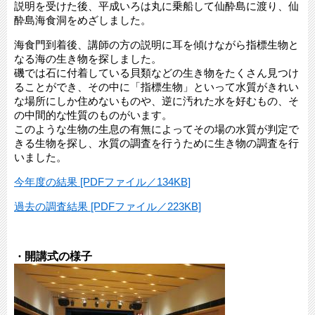
説明を受けた後、平成いろは丸に乗船して仙酔島に渡り、仙
酔島海食洞をめざしました。
海食門到着後、講師の方の説明に耳を傾けながら指標生物と
なる海の生き物を探しました。
磯では石に付着している貝類などの生き物をたくさん見つけ
ることができ、その中に「指標生物」といって水質がきれい
な場所にしか住めないものや、逆に汚れた水を好むもの、そ
の中間的な性質のものがいます。
このような生物の生息の有無によってその場の水質が判定で
きる生物を探し、水質の調査を行うために生き物の調査を行
いました。
今年度の結果 [PDFファイル／134KB]
過去の調査結果 [PDFファイル／223KB]
開講式の様子
・