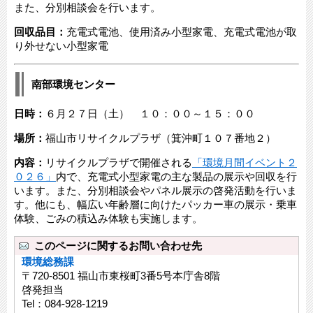
また、分別相談会を行います。​​
回収品目：
充電式電池、使用済み小型家電、充電式電池が取
り外せない小型家電​​
南部環境センター
日時：
６月２７日（土） １０：００～１５：００
場所：
福山市リサイクルプラザ（箕沖町１０７番地２）
内容：
リサイクルプラザで開催される
「環境月間イベント２
０２６」
内で、充電式小型家電の主な製品の展示や回収を行
います。また、分別相談会やパネル展示の啓発活動を行いま
す。​他にも、幅広い年齢層に向けたパッカー車の展示・乗車
体験、ごみの積込み体験も実施します。
このページに関するお問い合わせ先
環境総務課
〒720-8501 福山市東桜町3番5号本庁舎8階
啓発担当
Tel：084‐928‐1219