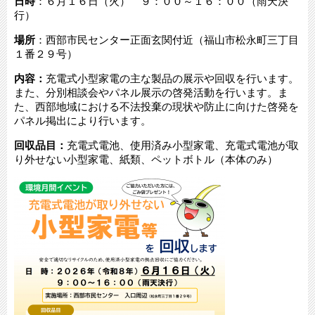
日時
：６月１６日（火） ９：００～１６：００（雨天決
行）
場所
：西部市民センター正面玄関付近（福山市松永町三丁目
１番２９号）
内容：
充電式小型家電の主な製品の展示や回収を行います。
また、分別相談会やパネル展示の啓発活動を行います​​。ま
た、西部地域における不法投棄の現状や防止に向けた啓発を
パネル掲出により行います。​
回収品目：
充電式電池、使用済み小型家電、充電式電池が取
り外せない小型家電​、紙類、ペットボトル（本体のみ）