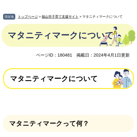
ペ
メ
ー
ニ
ジ
ュ
トップページ
>
福山市子育て支援サイト
> マタニティマークについて
現在地
の
ー
本
先
を
マタニティマークについて
文
頭
飛
で
ば
す
し
。
て
ページID：180481
掲載日：2024年4月1日更新
本
文
へ
マタニティマークについて
マタニティマークって何？