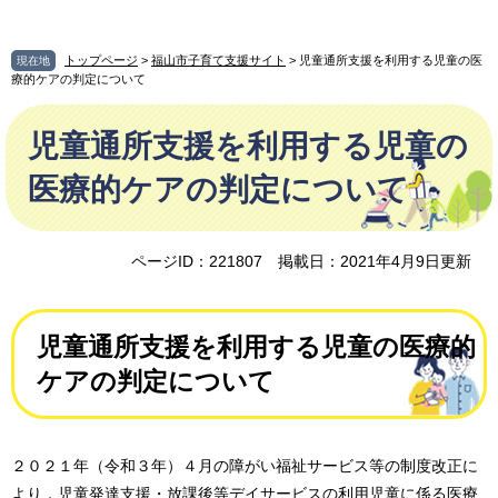
ペ
メ
ー
ニ
ジ
ュ
トップページ
>
福山市子育て支援サイト
> 児童通所支援を利用する児童の医
現在地
の
ー
療的ケアの判定について
先
を
本
頭
飛
児童通所支援を利用する児童の
文
で
ば
す
し
医療的ケアの判定について
。
て
本
文
ページID：221807
掲載日：2021年4月9日更新
へ
児童通所支援を利用する児童の医療的
ケアの判定について
２０２１年（令和３年）４月の障がい福祉サービス等の制度改正に
より．児童発達支援・放課後等デイサービスの利用児童に係る医療