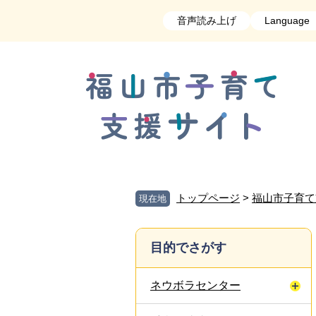
ペ
メ
音声読み上げ
Language
ー
ニ
ジ
ュ
の
ー
先
を
頭
飛
で
ば
す
し
。
て
本
文
へ
トップページ
>
福山市子育て
現在地
目的でさがす
ネウボラセンター