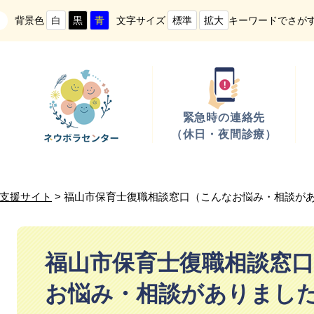
背景色
文字サイズ
キーワードでさが
白
黒
青
標準
拡大
緊急時の連絡先
（休日・夜間診療）
支援サイト
> 福山市保育士復職相談窓口（こんなお悩み・相談が
本
文
福山市保育士復職相談窓
お悩み・相談がありまし