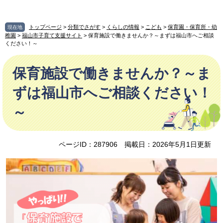
ペ
メ
ー
ニ
ジ
ュ
トップページ
>
分類でさがす
>
くらしの情報
>
こども
>
保育園・保育所・幼
現在地
の
ー
稚園
>
福山市子育て支援サイト
> 保育施設で働きませんか？～まずは福山市へご相談
ください！～
先
を
頭
飛
本
で
ば
保育施設で働きませんか？～ま
文
す
し
。
て
ずは福山市へご相談ください！
本
～
文
へ
ページID：287906
掲載日：2026年5月1日更新