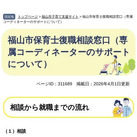
ペ
メ
ー
ニ
ジ
ュ
トップページ
>
福山市子育て支援サイト
> 福山市保育士復職相談窓口（専属
現在地
の
ー
コーディネーターのサポートについて）
先
を
本
頭
飛
福山市保育士復職相談窓口（専
文
で
ば
す
し
属コーディネーターのサポート
。
て
本
について）
文
へ
ページID：311689
掲載日：2026年4月1日更新
相談から就職までの流れ
（１）相談