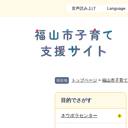
ペ
メ
音声読み上げ
Language
ー
ニ
ジ
ュ
の
ー
先
を
頭
飛
で
ば
す
し
。
て
本
文
へ
トップページ
>
福山市子育て
現在地
目的でさがす
ネウボラセンター