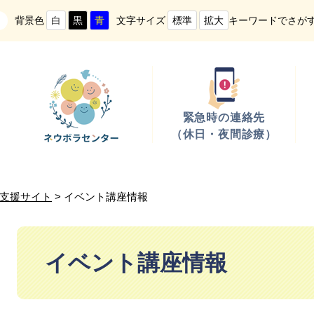
背景色
文字サイズ
キーワードでさが
白
黒
青
標準
拡大
緊急時の連絡先
（休日・夜間診療）
支援サイト
> イベント講座情報
本
文
イベント講座情報