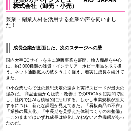
企業の方へインタビュー​ AiO JAPAN
株式会社​（卸売・小売）​
兼業・副業人材を活用する企業の声を伺いまし
た！​​
成長企業が直面した、次のステージへの壁
国内大手ECサイトを主に通販事業を展開。輸入商品を中心
に、約3,000種類の雑貨・インテリア・ホビー用品を取り扱
う。ネット通販拡大の波をうまく捉え、着実に成長を続けて
きた。
中小企業ならではの意思決定の速さと実行スピードが最大の
強みだ。 商品企画から販売・改善までのPDCAを短期間で回
し、社内ではAIも積極的に活用する。しかし事業規模が拡大
するにつれ、新たな課題が見えてきた。「看板商品の不在」
「業務の属人化」「中長期を見据えた体制づくりの未整備」
ーこのままではいずれ成長は鈍化しかねないと危機感があっ
たのだ。