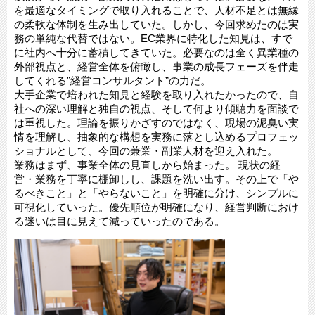
を最適なタイミングで取り入れることで、人材不足とは無縁
の柔軟な体制を生み出していた。しかし、今回求めたのは実
務の単純な代替ではない。EC業界に特化した知見は、すで
に社内へ十分に蓄積してきていた。必要なのは全く異業種の
外部視点と、経営全体を俯瞰し、事業の成長フェーズを伴走
してくれる”経営コンサルタント”の力だ。
大手企業で培われた知見と経験を取り入れたかったので、自
社への深い理解と独自の視点、そして何より傾聴力を面談で
は重視した。理論を振りかざすのではなく、現場の泥臭い実
情を理解し、抽象的な構想を実務に落とし込めるプロフェッ
ショナルとして、今回の兼業・副業人材を迎え入れた。
業務はまず、事業全体の見直しから始まった。 現状の経
営・業務を丁寧に棚卸しし、課題を洗い出す。その上で「や
るべきこと」と「やらないこと」を明確に分け、シンプルに
可視化していった。優先順位が明確になり、経営判断におけ
る迷いは目に見えて減っていったのである。