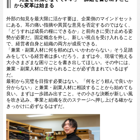
から変革は始まる
外部の知見を最大限に活かす要は、企業側のマインドセット
にある。耳の痛い指摘や異質な意見を否定するのではなく、
「どうすれば成長の糧にできるか」と前向きに受け止める姿
勢が必要だ。固定概念を外し、新しい視点を受け入れること
で、経営者自身と組織の両方が成長できる。
「兼業・副業人材に何を頼めばいいかわからない」そう足踏
みをしている経営者は多いだろう。まずは今、現場で抱える
大小さまざまな困りごとを書き出してほしい。その中には、
兼業・副業人材に任せられることが必ず含まれているはず
だ。
最初から完璧を目指す必要はない。「何をどう頼んで良いか
分からない」と兼業・副業人材に相談することから始めても
良い。まずは一歩踏み出すこと。その小さな決断が新しい風
を吹き込み、事業と組織を次のステージへ押し上げる確かな
きっかけに必ずなるはずだ。