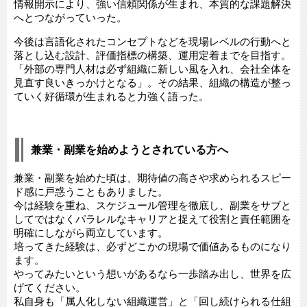
情報開示により、強い信頼関係が生まれ、本質的な課題解決
へとつながっていった。
今後は言語化されたコンセプトなどを現場レベルの行動へと
落とし込む設計、評価指標の構築、運用定着までを目指す。
「外部の専門人材は必ず組織に新しい風を入れ、会社全体を
見直す良いきっかけとなる」。その結果、組織の構造が整っ
ていく好循環が生まれると力強く語った。
兼業・副業を始めようとされている方へ
兼業・副業を始めた頃は、期待値の高さや求められるスピー
ド感に戸惑うこともありました。
今は経験を重ね、スケジュール管理を徹底し、副業をサブと
してではなくパラレルなキャリアと捉えて役割と責任範囲を
明確にしながら両立しています。
培ってきた経験は、必ずどこかの現場で価値あるものになり
ます。
やってみたいという想いがあるなら一歩踏み出し、世界を広
げてください。
私自身も「属人化しない組織運営」と「回し続けられる仕組