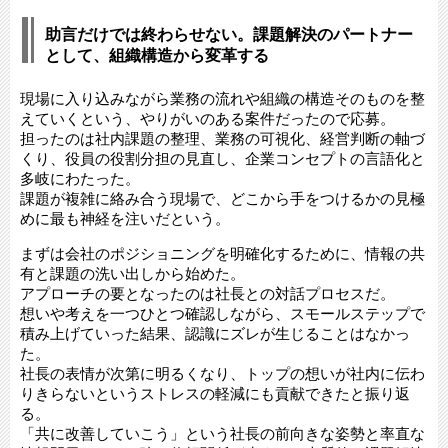
助言だけでは終わらせない。課題解決のパートナー
として、組織構造から変革する
現場に入り込みながら業務の流れや組織の構造そのものを整
えていくという、やりがいのある案件だったので応募。
担ったのは社内課題の整理、業務の可視化、経営判断の軸づ
くり、役員の役割分担の見直し、企業コンセプトの言語化と
多岐にわたった。
課題が複雑に絡み合う現場で、どこから手をつけるかの見極
めに最も神経を注いだという。
まずは会社のポジショニングを明確化するために、情報の共
有と課題の洗い出しから始めた。
アプローチの要となったのは社長との対話プロセスだ。
想いや考えを一つひとつ確認しながら、スモールステップで
積み上げていった結果、認識にズレが生じることはなかっ
た。
社長の表情が次第に明るくなり、トップの想いが社内に伝わ
りきらないというストレスの軽減にも貢献できたと振り返
る。
「共に改善していこう」という社長の前向きな姿勢と率直な