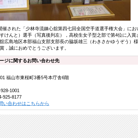
に開催された「少林寺流錬心舘第四七回全国空手道選手権大会」に
すけんと）選手（写真後列左），高校生女子型之部で第4位に入賞
舘広島地区本部福山支部支部長の脇坂雄三（わきさかゆうぞう）
賞，誠におめでとうございます。
ージに関するお問い合わせ先
8501 福山市東桜町3番5号本庁舎6階
-928-1001
-925-8177
問い合わせはこちらから