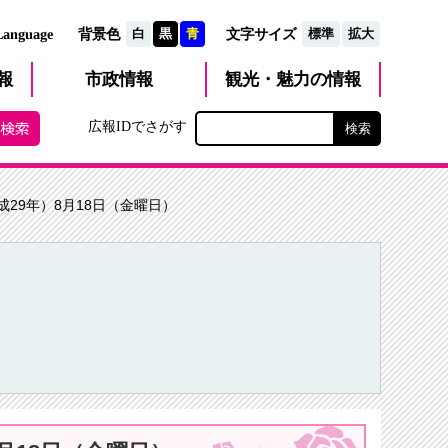
文字サイズ
Language
背景色
白
黒
青
標準
拡大
観光・魅力
市政
情報
報
の情報
広報IDでさがす
成29年）8月18日（金曜日）