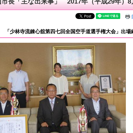
市長「主な出来事」 2017年（平成29年）8
0～ 「少林寺流錬心舘第四七回全国空手道選手権大会」出