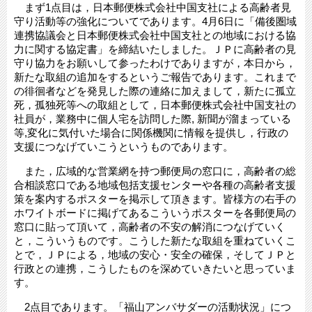
まず1点目は，日本郵便株式会社中国支社による高齢者見
守り活動等の強化についてであります。4月6日に「備後圏域
連携協議会と日本郵便株式会社中国支社との地域における協
力に関する協定書」を締結いたしました。ＪＰに高齢者の見
守り協力をお願いして参ったわけでありますが，本日から，
新たな取組の追加をするというご報告であります。これまで
の徘徊者などを発見した際の連絡に加えまして，新たに孤立
死，孤独死等への取組として，日本郵便株式会社中国支社の
社員が，業務中に個人宅を訪問した際, 新聞が溜まっている
等,変化に気付いた場合に関係機関に情報を提供し，行政の
支援につなげていこうというものであります。
また，広域的な営業網を持つ郵便局の窓口に，高齢者の総
合相談窓口である地域包括支援センターや各種の高齢者支援
策を案内するポスターを掲示して頂きます。皆様方の右手の
ホワイトボードに掲げてあるこういうポスターを各郵便局の
窓口に貼って頂いて，高齢者の不安の解消につなげていく
と，こういうものです。こうした新たな取組を重ねていくこ
とで，ＪＰによる，地域の安心・安全の確保，そしてＪＰと
行政との連携，こうしたものを深めていきたいと思っていま
す。
2点目であります。「福山アンバサダーの活動状況」につ