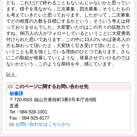
ども，これだけで終わることもないんじゃないかと思ってい
ます。様子を見ながら，三次募集，四次募集，そうしたもの
も考えていきたいと思っております。したがって，二次募集
でどの程度の人数を目標にするかという，そういう考えは持
っておりませんでした。大変驚いたのはこの方々の拡散力で
すね。86万人の人がフォローしているということに大変勇気
付けられた思いであります。この中に13人のいわば著名人の
方も加わって頂いたと，大変快く引き受けて頂いたと。そう
いうことも意を強くしている理由のひとつであります。さら
にこの取組が発展していくような，発展させていけるのでは
ないかという，このような期待を今，感じています。
以上。
このページに関するお問い合わせ先
秘書課
〒720-8501 福山市東桜町3番5号本庁舎6階
直通
Tel：084-928-1001
Fax：084-925-8177
お問い合わせはこちらから