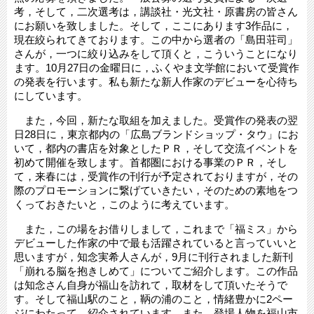
考，そして，二次選考は，講談社・光文社・原書房の皆さん
にお願いを致しました。そして，ここにあります3作品に，
現在絞られてきております。この中から選者の「島田荘司」
さんが，一つに絞り込みをして頂くと，こういうことになり
ます。10月27日の金曜日に，ふくやま文学館において受賞作
の発表を行います。私も新たな新人作家のデビューを心待ち
にしています。
また，今回，新たな取組を加えました。受賞作の発表の翌
日28日に，東京都内の「広島ブランドショップ・タウ」にお
いて，都内の書店を対象としたＰＲ，そして交流イベントを
初めて開催を致します。首都圏における事業のＰＲ，そし
て，来春には，受賞作の刊行が予定されておりますが，その
際のプロモーションに繋げていきたい，そのための素地をつ
くっておきたいと，このように考えています。
また，この場をお借りしまして，これまで「福ミス」から
デビューした作家の中で最も活躍されていると言っていいと
思いますが，知念実希人さんが，9月に刊行されました新刊
「崩れる脳を抱きしめて」についてご紹介します。この作品
は知念さん自身が福山を訪れて，取材をして頂いたそうで
す。そして福山駅のこと，鞆の浦のこと，情緒豊かに2ペー
ジにわたって，紹介されています。また，登場人物を福山市