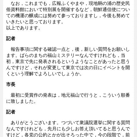
なお，これまでも，広報ふくやまや，現地鞆の浦の歴史民
俗資料館において特別展を開催するなど，朝鮮通信使につい
ての機運の醸成には努めて参っておりますし，今後も努めて
いきたいと思っております。
以上であります。
記者
報告事項に関する確認一点と，後，新しい質問をお願いし
ます。ばらのまちの福山ミステリーなんですけれども，当
初，東京で先に発表されるというようなことがあったと思う
んですけど，それが変更して東京では次の日にイベントを開
くという理解でよろしいでしょうか。
市長
最初に受賞作の発表は，地元福山で行うと，こういう順番
に致しました。
記者
ありがとうございます。つづいて衆議院選挙に関する質問
なんですけれども，先月にも少しお答え頂いてると思うんで
すけど，各党の公約とかが出そろった中で，今の段階で，前