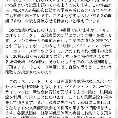
の出身という設定も頂いているようであります。この作品か
ら，知念さんの福山市に対する愛着を感じることができてと
ても有難く思っています。このようなすばらしい福ミスの取
組ですね。今後も発展させて行きたいと考えています。
次は最後の報告になります。4点目でありますが，メキシ
コオリンピックチーム視察団の訪問についてご報告を致しま
す。メキシコチームの事前合宿が，ご案内の通り8 競技予定
されておりますが，このうちの4競技，バドミントン，ボー
ト，カヌー，スポーツクライミングのそれぞれの団体の役員
が，10月26日から30日までの間，本市を事前視察されます。
各練習会場，宿泊施設，そうしたものを中心に現地訪問をし
て頂きます。そして，来年度には，合宿を行うと，こういう
段取りが想定されています。
このうち，ボート，カヌーは芦田川漕艇場や水上スポーツ
センターを練習場所と致します。バドミントン，スポーツク
ライミングは，新総合体育館が完成するまでの間は，民間施
設を利用して頂くことになります。こうした民間施設も視察
をして頂きます。また，視察に先立って，20日には第1回目
となります受入準備委員会を関係者が集まる中で開催を致し
ます。各競技団体，経済関係団体等の委員にお集まりを頂き