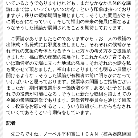
いているようでありますけれども，まだなかなか具体的な議
論にまでは，いっていないのかな，という印象は持っており
ますが，残りの選挙期間を通じまして，そうした問題がさら
に明らかになっていく，そして福山の未来の発展に重なるよ
うなそうした議論が展開されることを期待しております。
ご要請がありましたものでありますから，お二人の候補の
出陣式・出発式にお邪魔を致しました。それぞれの候補がそ
れぞれの支援の母体となるそうした方々の考え方をご披露頂
きました。福山市の産業の発展そしてこれからの子育てある
いは勤労者の立場に立った地域の発展，それぞれのお話を私
も聞かせて頂きました。福山市にとりましても明るい展望が
開けるような，そうした議論が有権者の前に明らかになって
いけばいいと思っております。投票率の問題もご指摘ござい
ましたが，期日前投票所を一箇所増やす，あるいは子ども連
れでの投票が可能になる，そうした新たな取組を踏まえての
今回の衆議院選挙であります。選挙管理委員会を通じて幅広
く，投票をお願いすると，こういう取組がこれからもなされ
ていくであろうという期待をしています。
記者
先ごろですね，ノーベル平和賞にＩＣＡＮ（核兵器廃絶国