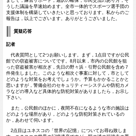
まして，練習サポート，通訳の確保，市民交流のあり方，そ
うした議論を早速始めます。全市一体的でスポーツ選手団の
支援体制を構築していきたいと思っております。私からのご
報告は，以上でございます。ありがとうございました。
質疑応答
記者
代表質問として2つお願いします。まず，1点目ですが公民
館での窃盗被害についてです。8月以来，市内の公民館を狙
った窃盗被害が相次ぎ，先日の野々浜・引野公民館を含め７
件発生しました。このような相次ぐ事案に対して，市として
どのような対策をお考えでしょうか。予算もかかることかと
思いますが，警備会社のセキュリティーシステムや防犯カメ
ラなどの導入など具体的な防犯対策がありましたら，お示し
下さい。
また，公民館のほかに，夜間不在になるような市の施設は
どのような場所があり，どのような防犯対策されているの
か，あわせて伺います。
2点目はユネスコの「世界の記憶」についてお尋ね致しま