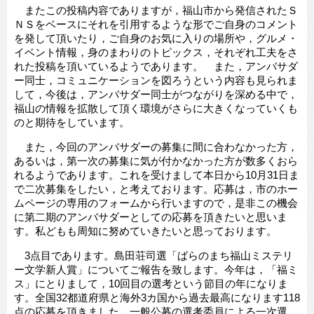
またこの投稿内容でありますが，福山市から発信されたＳ
ＮＳをベースにそれを引用するような形でご自身のコメント
を発して頂いたり，ご自身のお気に入りの場所や，グルメ・
イベント情報，身のまわりのトピックス，それぞれ工夫をさ
れた投稿を頂いているようであります。 また，アンバサダ
ー同士，コミュニケーションを図ろうという内容も見られま
して，今後は，アンバサダー同士がつながりを深める中で，
福山の情報を拡散して頂く環境がさらに大きくなっていくも
のと期待をしています。
また，今回のアンバサダーの募集に間に合わなかった方，
あるいは，第一次の募集に気が付かなかった方が数多くおら
れるようであります。これを受けまして本日から10月31日ま
で二次募集をしたい，と考えております。応募は，市のホー
ムページの専用のフォームから行いますので，是非この機会
に第二期のアンバサダーとしての応募を頂きたいと思いま
す。私どもも周知に努めていきたいと思っております。
3点目であります。島田荘司選「ばらのまち福山ミステリ
ー文学新人賞」についてご報告を致します。今年は，「福ミ
ス」にとりまして，10回目の選考という節目の年になりま
す。全国32都道府県と海外3カ国から過去最高になります118
点の応募を頂きました。一般公募の選考委員による一次選