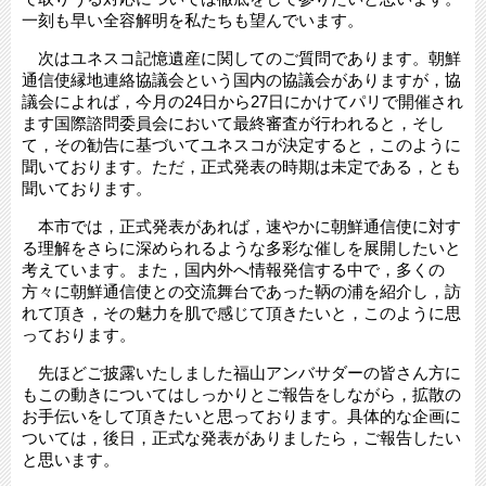
一刻も早い全容解明を私たちも望んでいます。
次はユネスコ記憶遺産に関してのご質問であります。朝鮮
通信使縁地連絡協議会という国内の協議会がありますが，協
議会によれば，今月の24日から27日にかけてパリで開催され
ます国際諮問委員会において最終審査が行われると，そし
て，その勧告に基づいてユネスコが決定すると，このように
聞いております。ただ，正式発表の時期は未定である，とも
聞いております。
本市では，正式発表があれば，速やかに朝鮮通信使に対す
る理解をさらに深められるような多彩な催しを展開したいと
考えています。また，国内外へ情報発信する中で，多くの
方々に朝鮮通信使との交流舞台であった鞆の浦を紹介し，訪
れて頂き，その魅力を肌で感じて頂きたいと，このように思
っております。
先ほどご披露いたしました福山アンバサダーの皆さん方に
もこの動きについてはしっかりとご報告をしながら，拡散の
お手伝いをして頂きたいと思っております。具体的な企画に
ついては，後日，正式な発表がありましたら，ご報告したい
と思います。