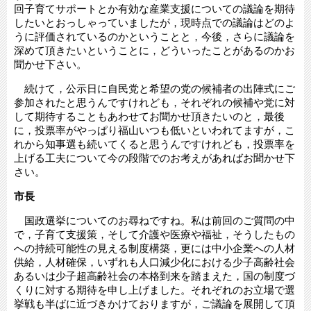
回子育てサポートとか有効な産業支援についての議論を期待
したいとおっしゃっていましたが，現時点での議論はどのよ
うに評価されているのかということと，今後，さらに議論を
深めて頂きたいということに，どういったことがあるのかお
聞かせ下さい。
続けて，公示日に自民党と希望の党の候補者の出陣式にご
参加されたと思うんですけれども，それぞれの候補や党に対
して期待することもあわせてお聞かせ頂きたいのと，最後
に，投票率がやっぱり福山いつも低いといわれてますが，こ
れから知事選も続いてくると思うんですけれども，投票率を
上げる工夫について今の段階でのお考えがあればお聞かせ下
さい。
市長
国政選挙についてのお尋ねですね。私は前回のご質問の中
で，子育て支援策，そして介護や医療や福祉，そうしたもの
への持続可能性の見える制度構築，更には中小企業への人材
供給，人材確保，いずれも人口減少化における少子高齢社会
あるいは少子超高齢社会の本格到来を踏まえた，国の制度づ
くりに対する期待を申し上げました。それぞれのお立場で選
挙戦も半ばに近づきかけておりますが，ご議論を展開して頂