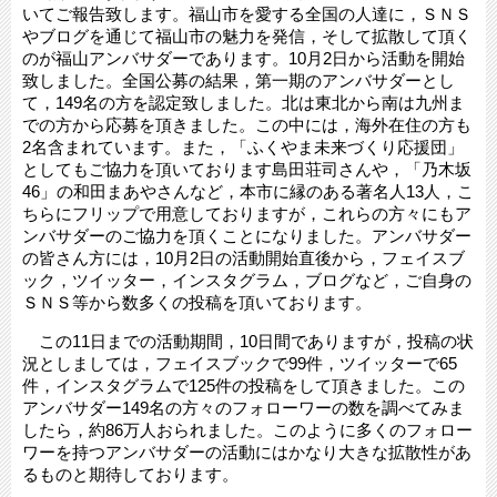
いてご報告致します。福山市を愛する全国の人達に，ＳＮＳ
やブログを通じて福山市の魅力を発信，そして拡散して頂く
のが福山アンバサダーであります。10月2日から活動を開始
致しました。全国公募の結果，第一期のアンバサダーとし
て，149名の方を認定致しました。北は東北から南は九州ま
での方から応募を頂きました。この中には，海外在住の方も
2名含まれています。また，「ふくやま未来づくり応援団」
としてもご協力を頂いております島田荘司さんや，「乃木坂
46」の和田まあやさんなど，本市に縁のある著名人13人，こ
ちらにフリップで用意しておりますが，これらの方々にもア
ンバサダーのご協力を頂くことになりました。アンバサダー
の皆さん方には，10月2日の活動開始直後から，フェイスブ
ック，ツイッター，インスタグラム，ブログなど，ご自身の
ＳＮＳ等から数多くの投稿を頂いております。
この11日までの活動期間，10日間でありますが，投稿の状
況としましては，フェイスブックで99件，ツイッターで65
件，インスタグラムで125件の投稿をして頂きました。この
アンバサダー149名の方々のフォローワーの数を調べてみま
したら，約86万人おられました。このように多くのフォロー
ワーを持つアンバサダーの活動にはかなり大きな拡散性があ
るものと期待しております。