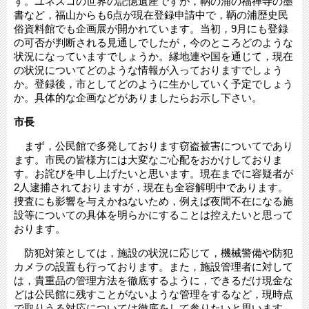
す。ユネスコの世界の記憶遺産ですが，鞆の浦の福禅寺の墨
書など，福山からも6点が現在登録申請中で，鞆の浦歴史民
俗資料館でも企画展が開かれています。当初，9月にも登録
の可否が判断される見通しでしたが，今のところどのような
状況になっていますでしょうか。縁地連や国を通じて，現在
の状況についてどのような情報が入っておりますでしょう
か。登録後，市としてどのように生かしていく予定でしょう
か。具体的な企画などがありましたらお示し下さい。
市長
まず，公民館で多発しております窃盗被害についてであり
ます。市民の皆様方には大変なご心配をおかけしておりま
す。お詫びを申し上げたいと思います。現在までに容疑者が
2人逮捕されておりますが，現在も全容解明中であります。
捜査にも影響を与えかねないため，例えば夜間不在になる施
設等についての具体を明らかにすることは控えたいと思って
おります。
防犯対策としては，施設の状況に応じて，機械警備や防犯
カメラの設置も行っております。また，施設管理者に対して
は，貴重品の管理方法を徹底するように，できるだけ現金な
どは公民館に残すことがないような管理をするなど，現時点
で取りうる対応については徹底をして参りたいと思います。