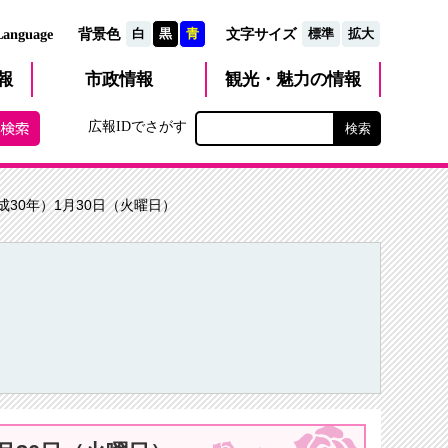
文字サイズ
Language
背景色
白
黒
青
標準
拡大
観光・魅力
市政
情報
報
の情報
広報IDでさがす
成30年）1月30日（火曜日）